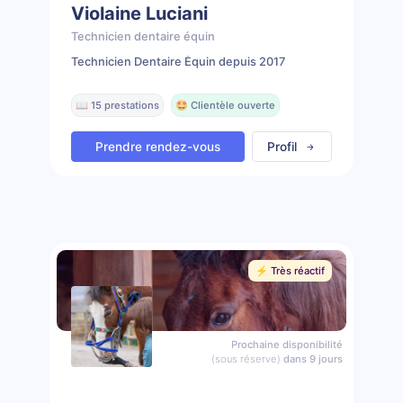
Violaine Luciani
Technicien dentaire équin
Technicien Dentaire Équin depuis 2017
📖 15 prestations
🤩 Clientèle ouverte
Prendre rendez-vous
Profil
⚡️ Très réactif
Prochaine disponibilité
(sous réserve)
dans 9 jours