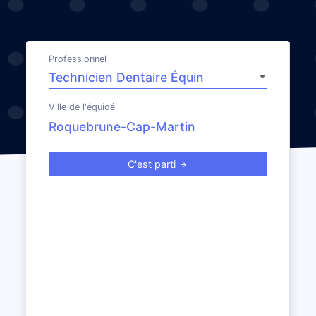
Professionnel
Ville de l'équidé
C'est parti