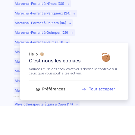
Maréchal-Ferrant à Nîmes (30)
Maréchal-Ferrant à Périgueux (24)
Maréchal-Ferrant à Poitiers (86)
Maréchal-Ferrant à Quimper (29)
Maréchal-Ferrant à Reims (51)
Maréchal-Ferrant à Rennes (35)
Hello 👋🏼
C'est nous les cookies
Maréchal-Ferrant à Saint-Etienne (42)
Valkae utilise des cookies et vous donne le contrôle sur
Maréchal-Ferrant à Saint-Lô (50)
ceux que vous souhaitez activer.
Maréchal-Ferrant à Toulouse (31)
Préférences
Tout accepter
Maréchal-Ferrant à Tours (37)
Physiothérapeute Équin à Caen (14)
Physiothérapeute Équin à Tours (37)
Ostéopathe Équin à Clermont-Ferrand (63)