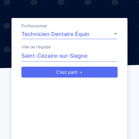
Professionnel
Ville de l'équidé
C'est parti