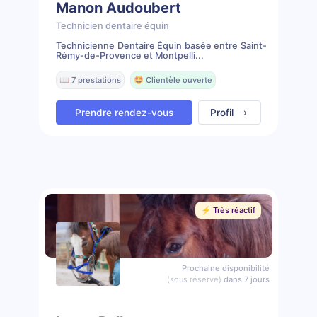
Manon Audoubert
Technicien dentaire équin
Technicienne Dentaire Équin basée entre Saint-
Rémy-de-Provence et Montpelli...
📖 7 prestations
🤩 Clientèle ouverte
Prendre rendez-vous
Profil
⚡️ Très réactif
Prochaine disponibilité
(sous réserve)
dans 7 jours