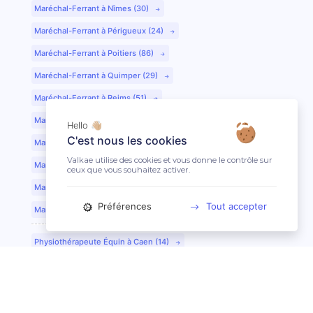
Maréchal-Ferrant à Nîmes (30)
Maréchal-Ferrant à Périgueux (24)
Maréchal-Ferrant à Poitiers (86)
Maréchal-Ferrant à Quimper (29)
Maréchal-Ferrant à Reims (51)
Maréchal-Ferrant à Rennes (35)
Hello 👋🏼
C'est nous les cookies
Maréchal-Ferrant à Saint-Etienne (42)
Valkae utilise des cookies et vous donne le contrôle sur
Maréchal-Ferrant à Saint-Lô (50)
ceux que vous souhaitez activer.
Maréchal-Ferrant à Toulouse (31)
Préférences
Tout accepter
Maréchal-Ferrant à Tours (37)
Physiothérapeute Équin à Caen (14)
Physiothérapeute Équin à Tours (37)
Ostéopathe Équin à Clermont-Ferrand (63)