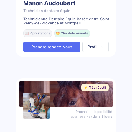
Manon Audoubert
Technicien dentaire équin
Technicienne Dentaire Équin basée entre Saint-
Rémy-de-Provence et Montpelli...
📖 7 prestations
🤩 Clientèle ouverte
Prendre rendez-vous
Profil
⚡️ Très réactif
Prochaine disponibilité
(sous réserve)
dans 9 jours