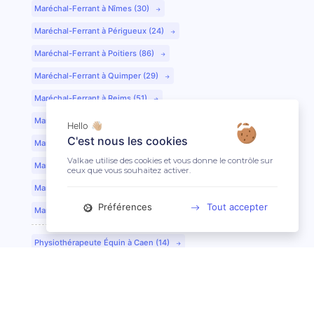
Maréchal-Ferrant à Nîmes (30)
Maréchal-Ferrant à Périgueux (24)
Maréchal-Ferrant à Poitiers (86)
Maréchal-Ferrant à Quimper (29)
Maréchal-Ferrant à Reims (51)
Maréchal-Ferrant à Rennes (35)
Hello 👋🏼
C'est nous les cookies
Maréchal-Ferrant à Saint-Etienne (42)
Valkae utilise des cookies et vous donne le contrôle sur
Maréchal-Ferrant à Saint-Lô (50)
ceux que vous souhaitez activer.
Maréchal-Ferrant à Toulouse (31)
Préférences
Tout accepter
Maréchal-Ferrant à Tours (37)
Physiothérapeute Équin à Caen (14)
Physiothérapeute Équin à Tours (37)
Ostéopathe Équin à Clermont-Ferrand (63)