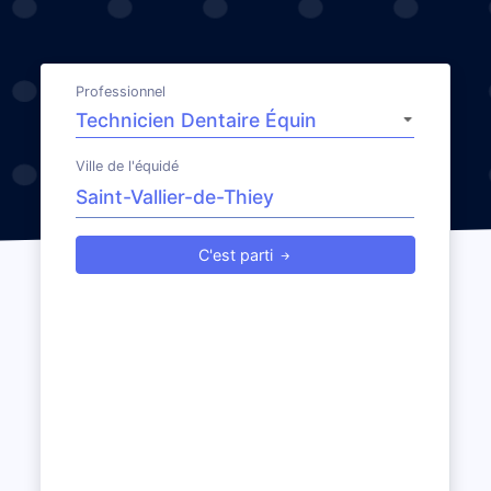
Professionnel
Ville de l'équidé
C'est parti