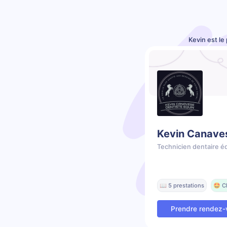
Kevin est le
Kevin Canave
Technicien dentaire é
📖 5 prestations
🤩 C
Prendre rendez-