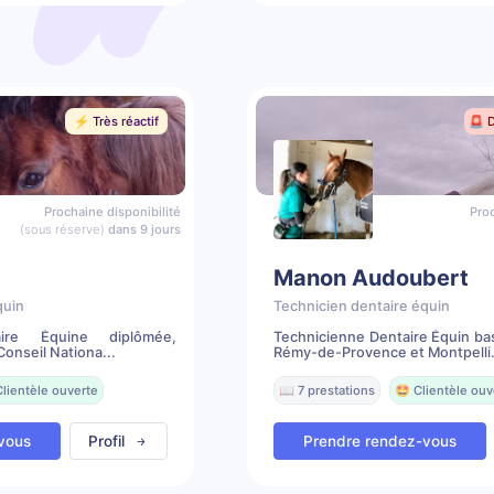
⚡️ Très réactif
🚨 
Prochaine disponibilité
Proc
(sous réserve)
dans 9 jours
Manon Audoubert
quin
Technicien dentaire équin
aire Équine diplômée,
Technicienne Dentaire Équin ba
onseil Nationa...
Rémy-de-Provence et Montpelli.
Clientèle ouverte
📖 7 prestations
🤩 Clientèle ouv
vous
Profil
Prendre rendez-vous