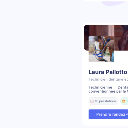
Laura Pallotto
Technicien dentaire é
Technicienne Dent
conventionnée par le C
📖 10 prestations
🤩 
Prendre rendez-