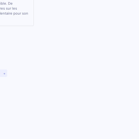
sible. De
res sur les
 dentaire pour son
)