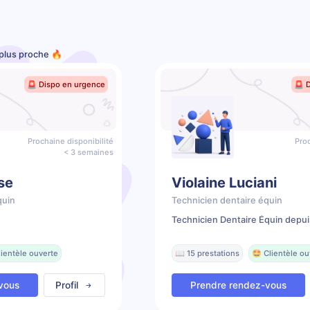
 plus proche 🔥
🚨 Dispo en urgence
🚨 
Prochaine disponibilité
Proc
< 3 semaines
se
Violaine Luciani
quin
Technicien dentaire équin
Technicien Dentaire Équin depui
lientèle ouverte
📖 15 prestations
🤩 Clientèle ou
vous
Profil
Prendre rendez-vous