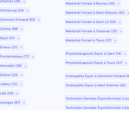
 Chartres (28)
Maréchal-Ferrant à Rennes (35)
 Cherbourg (50)
Maréchal-Ferrant à Saint-Etienne (42)
 Clermont-Ferrand (63)
Maréchal-Ferrant à Saint-Lô (50)
 Colmar (68)
Maréchal-Ferrant à Toulouse (31)
Dijon (21)
Maréchal-Ferrant à Tours (37)
 Evreux (27)
Physiothérapeute Équin à Caen (14)
 Fontainebleau (77)
Physiothérapeute Équin à Tours (37)
 Grenoble (38)
 Guéret (23)
Ostéopathe Équin à Clermont-Ferrand (
u Mans (72)
Ostéopathe Équin à Saint-Etienne (42)
Lille (59)
Technicien Dentaire Équin/Dentiste à Ly
 Limoges (87)
Technicien Dentaire Équin/Dentiste à Dij
Technicien Dentaire Équin/Dentiste à Co