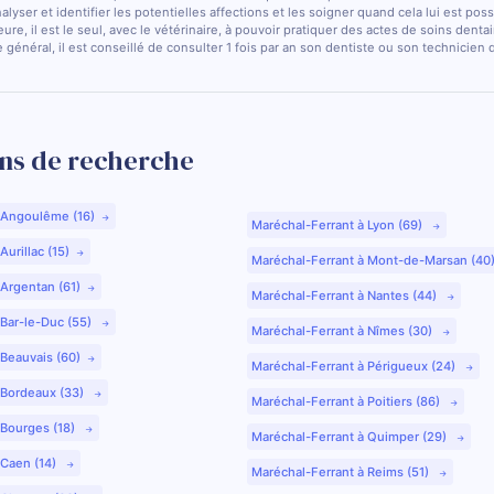
nalyser et identifier les potentielles affections et les soigner quand cela lui est pos
ure, il est le seul, avec le vétérinaire, à pouvoir pratiquer des actes de soins dentai
 général, il est conseillé de consulter 1 fois par an son dentiste ou son technicien
ns de recherche
 Angoulême (16)
Maréchal-Ferrant à Lyon (69)
urillac (15)
Maréchal-Ferrant à Mont-de-Marsan (40
 Argentan (61)
Maréchal-Ferrant à Nantes (44)
 Bar-le-Duc (55)
Maréchal-Ferrant à Nîmes (30)
 Beauvais (60)
Maréchal-Ferrant à Périgueux (24)
 Bordeaux (33)
Maréchal-Ferrant à Poitiers (86)
 Bourges (18)
Maréchal-Ferrant à Quimper (29)
 Caen (14)
Maréchal-Ferrant à Reims (51)