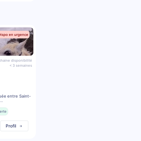
Dispo en urgence
haine disponibilité
< 3 semaines
sée entre Saint-
..
erte
Profil