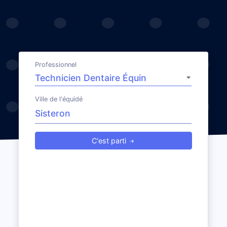
Professionnel
Ville de l'équidé
C'est parti