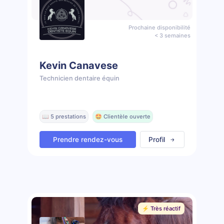
Prochaine disponibilité
< 3 semaines
Kevin Canavese
Technicien dentaire équin
📖 5 prestations
🤩 Clientèle ouverte
Prendre rendez-vous
Profil
⚡️ Très réactif