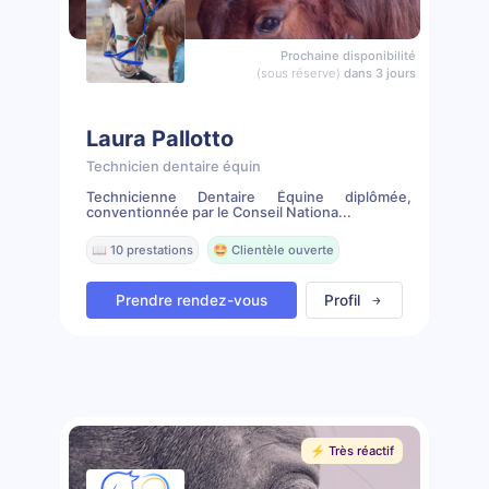
Prochaine disponibilité
(sous réserve)
dans 3 jours
Laura Pallotto
Technicien dentaire équin
Technicienne Dentaire Équine diplômée,
conventionnée par le Conseil Nationa...
📖 10 prestations
🤩 Clientèle ouverte
Prendre rendez-vous
Profil
⚡️ Très réactif