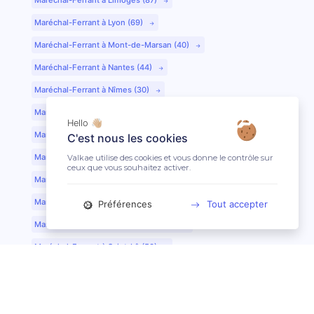
Maréchal-Ferrant à Lyon (69)
Maréchal-Ferrant à Mont-de-Marsan (40)
Maréchal-Ferrant à Nantes (44)
Maréchal-Ferrant à Nîmes (30)
Maréchal-Ferrant à Périgueux (24)
Hello 👋🏼
Maréchal-Ferrant à Poitiers (86)
C'est nous les cookies
Maréchal-Ferrant à Quimper (29)
Valkae utilise des cookies et vous donne le contrôle sur
ceux que vous souhaitez activer.
Maréchal-Ferrant à Reims (51)
Maréchal-Ferrant à Rennes (35)
Préférences
Tout accepter
Maréchal-Ferrant à Saint-Etienne (42)
Maréchal-Ferrant à Saint-Lô (50)
Maréchal-Ferrant à Toulouse (31)
Maréchal-Ferrant à Tours (37)