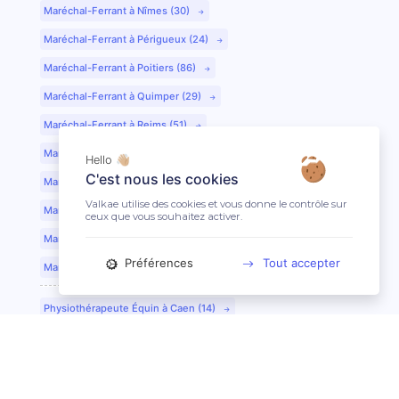
Maréchal-Ferrant à Nîmes (30)
Maréchal-Ferrant à Périgueux (24)
Maréchal-Ferrant à Poitiers (86)
Maréchal-Ferrant à Quimper (29)
Maréchal-Ferrant à Reims (51)
Maréchal-Ferrant à Rennes (35)
Hello 👋🏼
C'est nous les cookies
Maréchal-Ferrant à Saint-Etienne (42)
Valkae utilise des cookies et vous donne le contrôle sur
Maréchal-Ferrant à Saint-Lô (50)
ceux que vous souhaitez activer.
Maréchal-Ferrant à Toulouse (31)
Préférences
Tout accepter
Maréchal-Ferrant à Tours (37)
Physiothérapeute Équin à Caen (14)
Physiothérapeute Équin à Tours (37)
Ostéopathe Équin à Clermont-Ferrand (63)