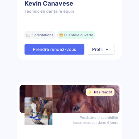
Kevin Canavese
Technicien dentaire équin
📖 5 prestations
🤩 Clientèle ouverte
Prendre rendez-vous
Profil
⚡️ Très réactif
Prochaine disponibilité
(sous réserve)
dans 4 jours