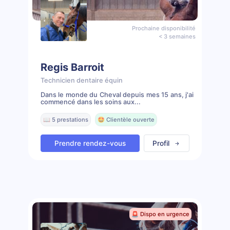
Prochaine disponibilité
< 3 semaines
Regis Barroit
Technicien dentaire équin
Dans le monde du Cheval depuis mes 15 ans, j'ai
commencé dans les soins aux...
📖 5 prestations
🤩 Clientèle ouverte
Prendre rendez-vous
Profil
🚨 Dispo en urgence