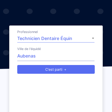
Professionnel
Ville de l'équidé
C'est parti