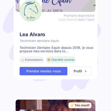
Prochaine disponibilité
(sous réserve)
dans 7 jours
Lea Alvaro
Technicien dentaire équin
Technicien Dentaire Équin depuis 2018, je vous
propose mes services dans to...
📖 6 prestations
🤩 Clientèle ouverte
Prendre rendez-vous
Profil
⚡️ Très réactif