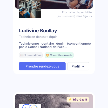
Prochaine disponibilité
(sous réserve)
dans 9 jours
Ludivine Boullay
Technicien dentaire équin
Technicienne dentaire équin (conventionnée
par le Conseil National de l'Ord...
📖 5 prestations
🤩 Clientèle ouverte
Prendre rendez-vous
Profil
⚡️ Très réactif