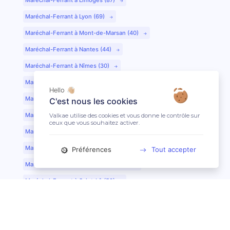
Maréchal-Ferrant à Lyon (69)
Maréchal-Ferrant à Mont-de-Marsan (40)
Maréchal-Ferrant à Nantes (44)
Maréchal-Ferrant à Nîmes (30)
Maréchal-Ferrant à Périgueux (24)
Hello 👋🏼
Maréchal-Ferrant à Poitiers (86)
C'est nous les cookies
Maréchal-Ferrant à Quimper (29)
Valkae utilise des cookies et vous donne le contrôle sur
ceux que vous souhaitez activer.
Maréchal-Ferrant à Reims (51)
Maréchal-Ferrant à Rennes (35)
Préférences
Tout accepter
Maréchal-Ferrant à Saint-Etienne (42)
Maréchal-Ferrant à Saint-Lô (50)
Maréchal-Ferrant à Toulouse (31)
Maréchal-Ferrant à Tours (37)