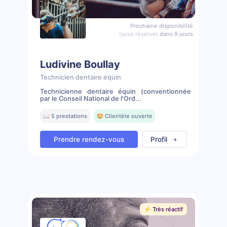
Prochaine disponibilité
(sous réserve)
dans 9 jours
Ludivine Boullay
Technicien dentaire équin
Technicienne dentaire équin (conventionnée
par le Conseil National de l'Ord...
📖 5 prestations
🤩 Clientèle ouverte
Prendre rendez-vous
Profil
⚡️ Très réactif