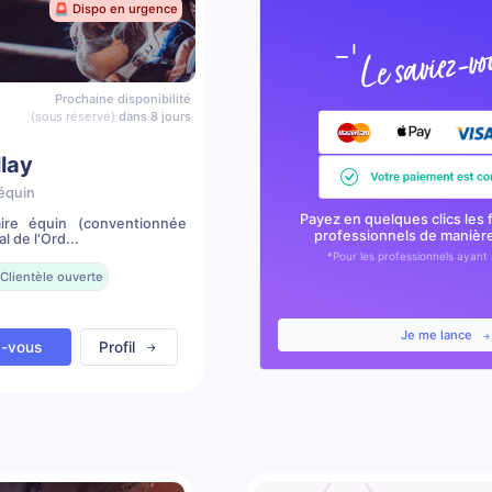
🚨 Dispo en urgence
Prochaine disponibilité
(sous réserve)
dans 8 jours
llay
équin
Payez en quelques clics les 
ire équin (conventionnée
professionnels de manièr
l de l'Ord...
*Pour les professionnels ayant 
Clientèle ouverte
Je me lance
z-vous
Profil