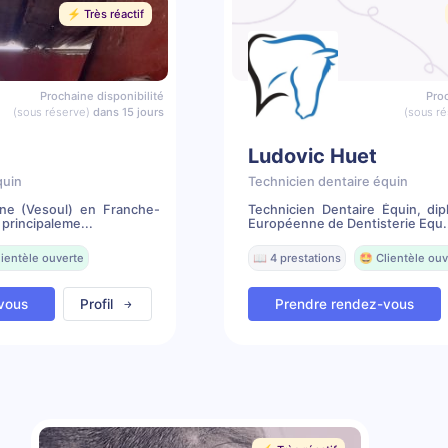
⚡️ Très réactif
Prochaine disponibilité
Proc
(sous réserve)
dans 15 jours
(sous ré
Ludovic Huet
quin
Technicien dentaire équin
ne (Vesoul) en Franche-
Technicien Dentaire Équin, dip
principaleme...
Européenne de Dentisterie Equ.
lientèle ouverte
📖 4 prestations
🤩 Clientèle ouv
vous
Profil
Prendre rendez-vous