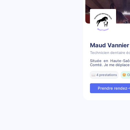
Maud Vannier
Technicien dentaire é
Située en Haute-Saô
Comté. Je me déplace 
📖 4 prestations
🤩 C
Prendre rendez-