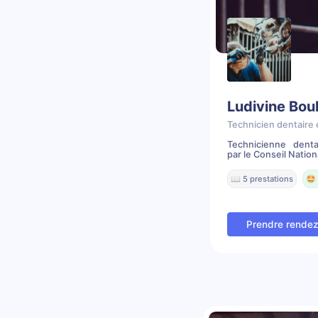
Ludivine Bou
Technicien dentaire 
Technicienne denta
par le Conseil Nationa
📖 5 prestations
🤩 
Prendre rende