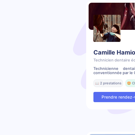
Camille Hamio
Technicien dentaire é
Technicienne denta
conventionnée par le C
📖 2 prestations
🤩 C
Prendre rendez-