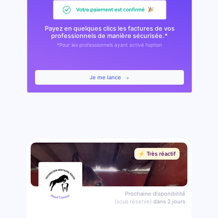
Payez en quelques clics les factures de vos
professionnels de manière sécurisée.*
*Pour les professionnels ayant activé l'option
Je me lance
⚡️ Très réactif
Prochaine disponibilité
(sous réserve)
dans 2 jours