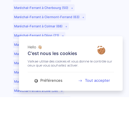
Maréchal-Ferrant à Cherbourg (50)
Maréchal-Ferrant à Clermont-Ferrand (63)
Maréchal-Ferrant à Colmar (68)
Maréchal-Ferrant à Dijon (21)
Maréchal-Ferrant à Evreux (27)
Hello 👋🏼
C'est nous les cookies
Maréchal-Ferrant à Fontainebleau (77)
Valkae utilise des cookies et vous donne le contrôle sur
Maréchal-Ferrant à Grenoble (38)
ceux que vous souhaitez activer.
Maréchal-Ferrant à Guéret (23)
Préférences
Tout accepter
Maréchal-Ferrant au Mans (72)
Maréchal-Ferrant à Lille (59)
Maréchal-Ferrant à Limoges (87)
Maréchal-Ferrant à Lyon (69)
Maréchal-Ferrant à Mont-de-Marsan (40)
Maréchal-Ferrant à Nantes (44)