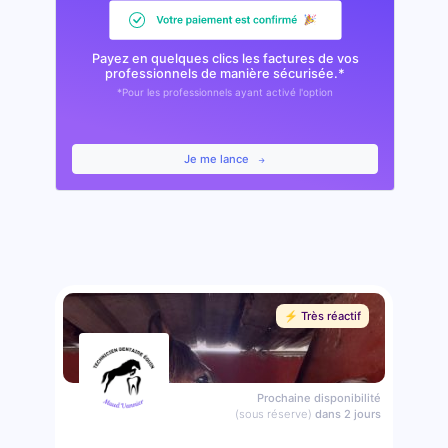
Payez en quelques clics les factures de vos
professionnels de manière sécurisée.*
*Pour les professionnels ayant activé l'option
Je me lance
⚡️ Très réactif
Prochaine disponibilité
(sous réserve)
dans 2 jours