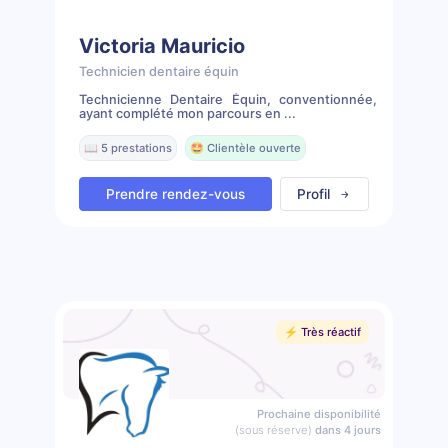
Victoria Mauricio
Technicien dentaire équin
Technicienne Dentaire Équin, conventionnée,
ayant complété mon parcours en ...
📖 5 prestations
🤩 Clientèle ouverte
Prendre rendez-vous
Profil
⚡️ Très réactif
Prochaine disponibilité
(sous réserve)
dans 4 jours