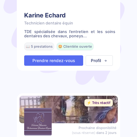
Karine Echard
Technicien dentaire équin
TDE spécialisée dans l’entretien et les soins
dentaires des chevaux, poneys...
📖 5 prestations
🤩 Clientèle ouverte
Prendre rendez-vous
Profil
⚡️ Très réactif
Prochaine disponibilité
(sous réserve)
dans 2 jours