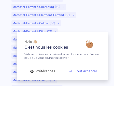
Maréchal-Ferrant à Cherbourg (50)
Maréchal-Ferrant à Clermont-Ferrand (63)
Maréchal-Ferrant à Colmar (68)
Maréchal-Ferrant à Dijon (21)
Maréchal-Ferrant à Evreux (27)
Hello 👋🏼
C'est nous les cookies
Maréchal-Ferrant à Fontainebleau (77)
Valkae utilise des cookies et vous donne le contrôle sur
Maréchal-Ferrant à Grenoble (38)
ceux que vous souhaitez activer.
Maréchal-Ferrant à Guéret (23)
Préférences
Tout accepter
Maréchal-Ferrant au Mans (72)
Maréchal-Ferrant à Lille (59)
Maréchal-Ferrant à Limoges (87)
Maréchal-Ferrant à Lyon (69)
Maréchal-Ferrant à Mont-de-Marsan (40)
Maréchal-Ferrant à Nantes (44)