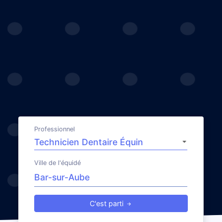
Professionnel
Ville de l'équidé
C'est parti