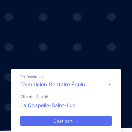
Professionnel
Ville de l'équidé
C'est parti