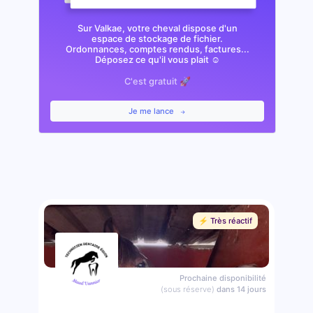
Sur Valkae, votre cheval dispose d'un
espace de stockage de fichier.
Ordonnances, comptes rendus, factures...
Déposez ce qu'il vous plait ☺️
C'est gratuit 🚀
Je me lance
⚡️ Très réactif
Prochaine disponibilité
(sous réserve)
dans 14 jours