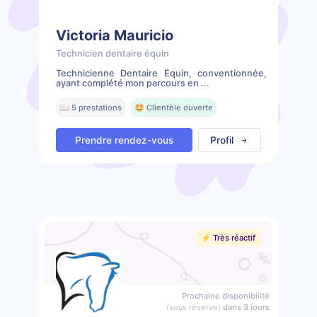
Victoria Mauricio
Technicien dentaire équin
Technicienne Dentaire Équin, conventionnée,
ayant complété mon parcours en ...
📖 5 prestations
🤩 Clientèle ouverte
Prendre rendez-vous
Profil
⚡️ Très réactif
Prochaine disponibilité
(sous réserve)
dans 3 jours