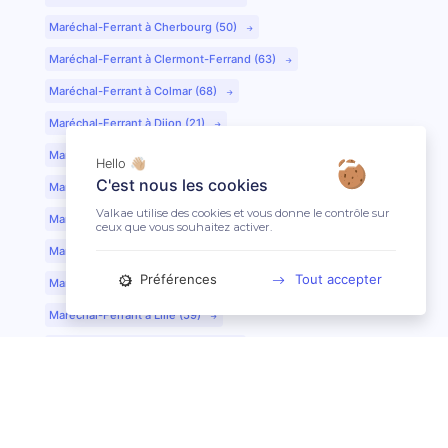
Maréchal-Ferrant à Cherbourg (50)
Maréchal-Ferrant à Clermont-Ferrand (63)
Maréchal-Ferrant à Colmar (68)
Maréchal-Ferrant à Dijon (21)
Maréchal-Ferrant à Evreux (27)
Hello 👋🏼
C'est nous les cookies
Maréchal-Ferrant à Fontainebleau (77)
Valkae utilise des cookies et vous donne le contrôle sur
Maréchal-Ferrant à Grenoble (38)
ceux que vous souhaitez activer.
Maréchal-Ferrant à Guéret (23)
Préférences
Tout accepter
Maréchal-Ferrant au Mans (72)
Maréchal-Ferrant à Lille (59)
Maréchal-Ferrant à Limoges (87)
Maréchal-Ferrant à Lyon (69)
Maréchal-Ferrant à Mont-de-Marsan (40)
Maréchal-Ferrant à Nantes (44)