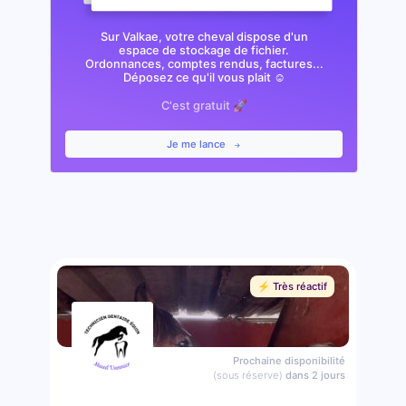
Sur Valkae, votre cheval dispose d'un
espace de stockage de fichier.
Ordonnances, comptes rendus, factures...
Déposez ce qu'il vous plait ☺️
C'est gratuit 🚀
Je me lance
⚡️ Très réactif
Prochaine disponibilité
(sous réserve)
dans 2 jours