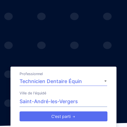
Professionnel
Ville de l'équidé
C'est parti