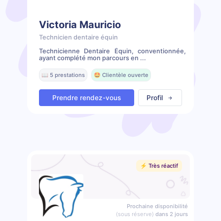
Victoria Mauricio
Technicien dentaire équin
Technicienne Dentaire Équin, conventionnée,
ayant complété mon parcours en ...
📖 5 prestations
🤩 Clientèle ouverte
Prendre rendez-vous
Profil
⚡️ Très réactif
Prochaine disponibilité
(sous réserve)
dans 2 jours