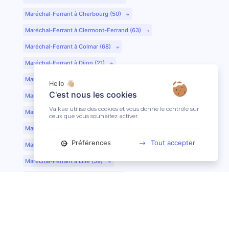
Maréchal-Ferrant à Cherbourg (50)
Maréchal-Ferrant à Clermont-Ferrand (63)
Maréchal-Ferrant à Colmar (68)
Maréchal-Ferrant à Dijon (21)
Maréchal-Ferrant à Evreux (27)
Hello 👋🏼
C'est nous les cookies
Maréchal-Ferrant à Fontainebleau (77)
Valkae utilise des cookies et vous donne le contrôle sur
Maréchal-Ferrant à Grenoble (38)
ceux que vous souhaitez activer.
Maréchal-Ferrant à Guéret (23)
Préférences
Tout accepter
Maréchal-Ferrant au Mans (72)
Maréchal-Ferrant à Lille (59)
Maréchal-Ferrant à Limoges (87)
Maréchal-Ferrant à Lyon (69)
Maréchal-Ferrant à Mont-de-Marsan (40)
Maréchal-Ferrant à Nantes (44)