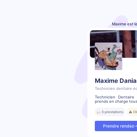
Maxime est l
Maxime Dania
Technicien dentaire é
Technicien Dentair
prends en charge tous
📖 3 prestations
⚠️ C
Prendre rendez-