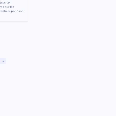
sible. De
res sur les
 dentaire pour son
)