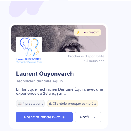
⚡️ Très réactif
Prochaine disponibilité
< 3 semaines
Laurent Guyonvarch
Technicien dentaire équin
En tant que Technicien Dentaire Équin, avec une
expérience de 26 ans, j'ai ...
📖 4 prestations
⚠️ Clientèle presque complète
Prendre rendez-vous
Profil