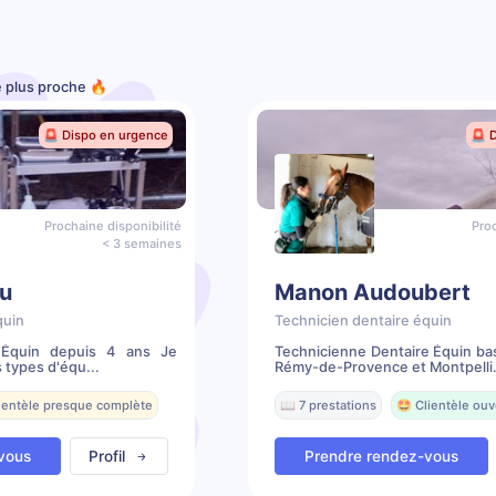
e plus proche 🔥
🚨 Dispo en urgence
🚨 
Prochaine disponibilité
Proc
< 3 semaines
u
Manon Audoubert
quin
Technicien dentaire équin
e Équin depuis 4 ans Je
Technicienne Dentaire Équin ba
 types d'équ...
Rémy-de-Provence et Montpelli.
lientèle presque complète
📖 7 prestations
🤩 Clientèle ouv
vous
Profil
Prendre rendez-vous