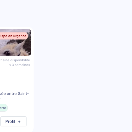
Dispo en urgence
haine disponibilité
< 3 semaines
sée entre Saint-
..
erte
Profil