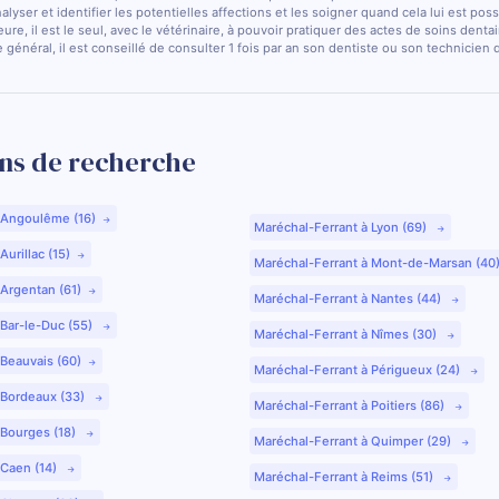
nalyser et identifier les potentielles affections et les soigner quand cela lui est pos
ure, il est le seul, avec le vétérinaire, à pouvoir pratiquer des actes de soins dentai
 général, il est conseillé de consulter 1 fois par an son dentiste ou son technicien
ns de recherche
 Angoulême (16)
Maréchal-Ferrant à Lyon (69)
urillac (15)
Maréchal-Ferrant à Mont-de-Marsan (40
 Argentan (61)
Maréchal-Ferrant à Nantes (44)
 Bar-le-Duc (55)
Maréchal-Ferrant à Nîmes (30)
 Beauvais (60)
Maréchal-Ferrant à Périgueux (24)
 Bordeaux (33)
Maréchal-Ferrant à Poitiers (86)
 Bourges (18)
Maréchal-Ferrant à Quimper (29)
 Caen (14)
Maréchal-Ferrant à Reims (51)