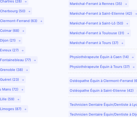
 Chartres (28)
Maréchal-Ferrant à Rennes (35)
 Cherbourg (50)
Maréchal-Ferrant à Saint-Etienne (42)
 Clermont-Ferrand (63)
Maréchal-Ferrant à Saint-Lô (50)
 Colmar (68)
Maréchal-Ferrant à Toulouse (31)
Dijon (21)
Maréchal-Ferrant à Tours (37)
 Evreux (27)
Physiothérapeute Équin à Caen (14)
 Fontainebleau (77)
Physiothérapeute Équin à Tours (37)
 Grenoble (38)
 Guéret (23)
Ostéopathe Équin à Clermont-Ferrand (
u Mans (72)
Ostéopathe Équin à Saint-Etienne (42)
Lille (59)
Technicien Dentaire Équin/Dentiste à Ly
 Limoges (87)
Technicien Dentaire Équin/Dentiste à Dij
Technicien Dentaire Équin/Dentiste à Co