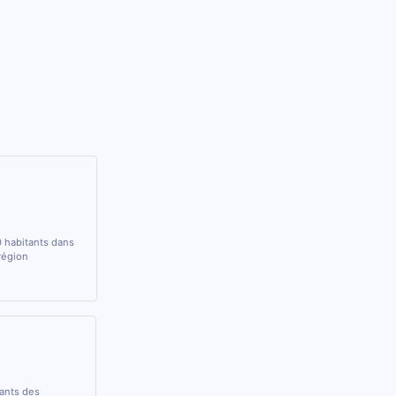
0 habitants dans
région
rants des