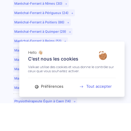
Maréchal-Ferrant à Nîmes (30)
Maréchal-Ferrant à Périgueux (24)
Maréchal-Ferrant à Poitiers (86)
Maréchal-Ferrant à Quimper (29)
Maréchal-Ferrant à Reims (51)
Maréchal-Ferrant à Rennes (35)
Hello 👋🏼
C'est nous les cookies
Maréchal-Ferrant à Saint-Etienne (42)
Valkae utilise des cookies et vous donne le contrôle sur
Maréchal-Ferrant à Saint-Lô (50)
ceux que vous souhaitez activer.
Maréchal-Ferrant à Toulouse (31)
Préférences
Tout accepter
Maréchal-Ferrant à Tours (37)
Physiothérapeute Équin à Caen (14)
Physiothérapeute Équin à Tours (37)
Ostéopathe Équin à Clermont-Ferrand (63)