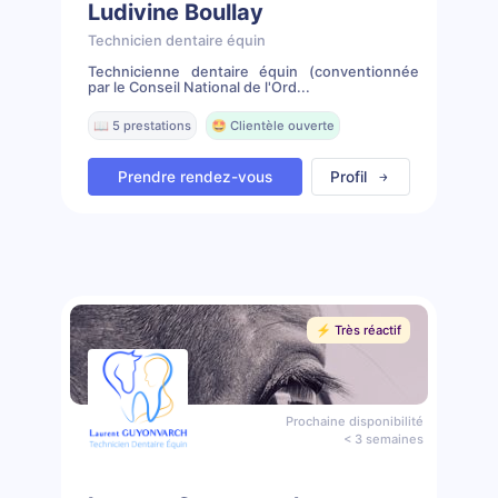
Ludivine Boullay
Technicien dentaire équin
Technicienne dentaire équin (conventionnée
par le Conseil National de l'Ord...
📖 5 prestations
🤩 Clientèle ouverte
Prendre rendez-vous
Profil
⚡️ Très réactif
Prochaine disponibilité
< 3 semaines