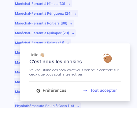
Maréchal-Ferrant à Nîmes (30)
Maréchal-Ferrant à Périgueux (24)
Maréchal-Ferrant à Poitiers (86)
Maréchal-Ferrant à Quimper (29)
Maréchal-Ferrant à Reims (51)
Maréchal-Ferrant à Rennes (35)
Hello 👋🏼
C'est nous les cookies
Maréchal-Ferrant à Saint-Etienne (42)
Valkae utilise des cookies et vous donne le contrôle sur
Maréchal-Ferrant à Saint-Lô (50)
ceux que vous souhaitez activer.
Maréchal-Ferrant à Toulouse (31)
Préférences
Tout accepter
Maréchal-Ferrant à Tours (37)
Physiothérapeute Équin à Caen (14)
Physiothérapeute Équin à Tours (37)
Ostéopathe Équin à Clermont-Ferrand (63)