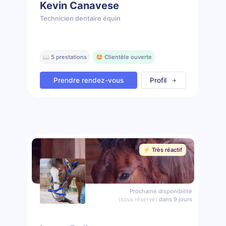
Kevin Canavese
Technicien dentaire équin
📖 5 prestations
🤩 Clientèle ouverte
Prendre rendez-vous
Profil
⚡️ Très réactif
Prochaine disponibilité
(sous réserve)
dans 9 jours