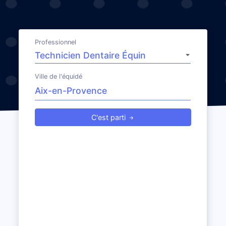
Professionnel
Ville de l'équidé
C'est parti