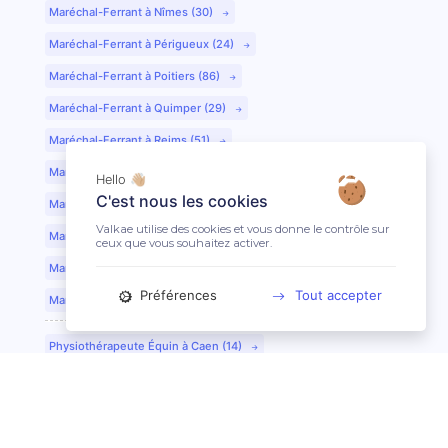
Maréchal-Ferrant à Nîmes (30)
Maréchal-Ferrant à Périgueux (24)
Maréchal-Ferrant à Poitiers (86)
Maréchal-Ferrant à Quimper (29)
Maréchal-Ferrant à Reims (51)
Maréchal-Ferrant à Rennes (35)
Hello 👋🏼
C'est nous les cookies
Maréchal-Ferrant à Saint-Etienne (42)
Valkae utilise des cookies et vous donne le contrôle sur
Maréchal-Ferrant à Saint-Lô (50)
ceux que vous souhaitez activer.
Maréchal-Ferrant à Toulouse (31)
Préférences
Tout accepter
Maréchal-Ferrant à Tours (37)
Physiothérapeute Équin à Caen (14)
Physiothérapeute Équin à Tours (37)
Ostéopathe Équin à Clermont-Ferrand (63)