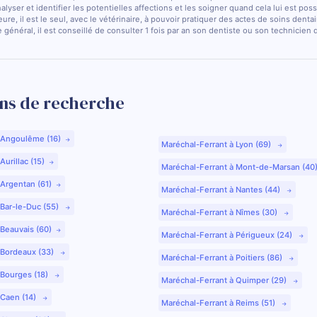
nalyser et identifier les potentielles affections et les soigner quand cela lui est pos
ure, il est le seul, avec le vétérinaire, à pouvoir pratiquer des actes de soins dentai
 général, il est conseillé de consulter 1 fois par an son dentiste ou son technicien
ns de recherche
 Angoulême (16)
Maréchal-Ferrant à Lyon (69)
urillac (15)
Maréchal-Ferrant à Mont-de-Marsan (40
 Argentan (61)
Maréchal-Ferrant à Nantes (44)
 Bar-le-Duc (55)
Maréchal-Ferrant à Nîmes (30)
 Beauvais (60)
Maréchal-Ferrant à Périgueux (24)
 Bordeaux (33)
Maréchal-Ferrant à Poitiers (86)
 Bourges (18)
Maréchal-Ferrant à Quimper (29)
 Caen (14)
Maréchal-Ferrant à Reims (51)