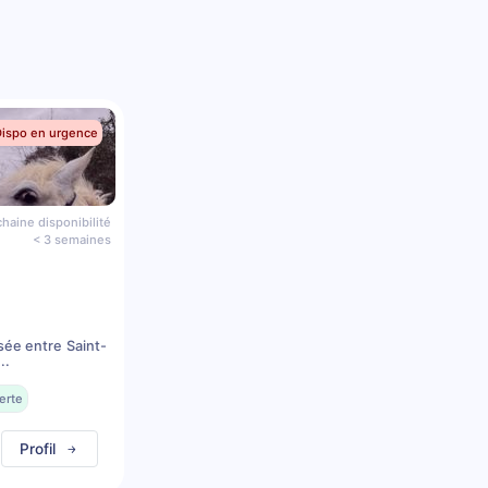
Dispo en urgence
haine disponibilité
< 3 semaines
sée entre Saint-
..
erte
Profil