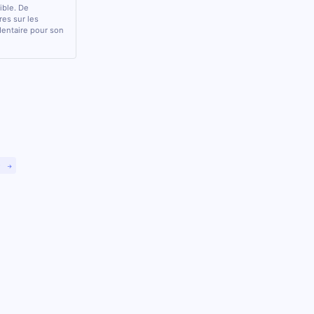
sible. De
res sur les
 dentaire pour son
)