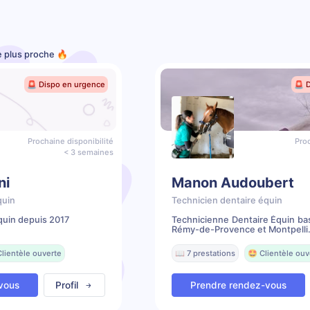
le plus proche 🔥
🚨 Dispo en urgence
🚨 
Prochaine disponibilité
Proc
< 3 semaines
ni
Manon Audoubert
quin
Technicien dentaire équin
quin depuis 2017
Technicienne Dentaire Équin ba
Rémy-de-Provence et Montpelli.
Clientèle ouverte
📖 7 prestations
🤩 Clientèle ouv
vous
Profil
Prendre rendez-vous