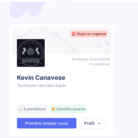
🚨 Dispo en urgence
Prochaine disponibilité
< 3 semaines
Kevin Canavese
Technicien dentaire équin
📖 5 prestations
🤩 Clientèle ouverte
Prendre rendez-vous
Profil