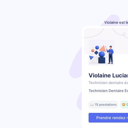
Violaine est 
Violaine Lucia
Technicien dentaire é
Technicien Dentaire É
📖 15 prestations
🤩 
Prendre rendez-