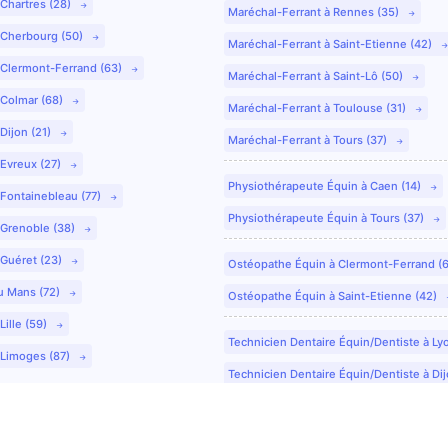
 Chartres (28)
Maréchal-Ferrant à Rennes (35)
 Cherbourg (50)
Maréchal-Ferrant à Saint-Etienne (42)
 Clermont-Ferrand (63)
Maréchal-Ferrant à Saint-Lô (50)
 Colmar (68)
Maréchal-Ferrant à Toulouse (31)
Dijon (21)
Maréchal-Ferrant à Tours (37)
 Evreux (27)
Physiothérapeute Équin à Caen (14)
 Fontainebleau (77)
Physiothérapeute Équin à Tours (37)
 Grenoble (38)
 Guéret (23)
Ostéopathe Équin à Clermont-Ferrand (
u Mans (72)
Ostéopathe Équin à Saint-Etienne (42)
Lille (59)
Technicien Dentaire Équin/Dentiste à Ly
 Limoges (87)
Technicien Dentaire Équin/Dentiste à Dij
Technicien Dentaire Équin/Dentiste à Co