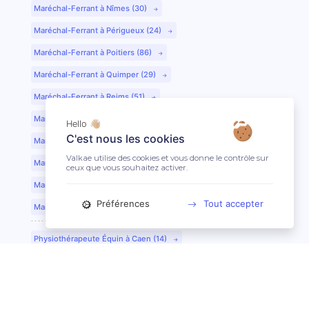
Maréchal-Ferrant à Nîmes (30)
Maréchal-Ferrant à Périgueux (24)
Maréchal-Ferrant à Poitiers (86)
Maréchal-Ferrant à Quimper (29)
Maréchal-Ferrant à Reims (51)
Maréchal-Ferrant à Rennes (35)
Hello 👋🏼
C'est nous les cookies
Maréchal-Ferrant à Saint-Etienne (42)
Valkae utilise des cookies et vous donne le contrôle sur
Maréchal-Ferrant à Saint-Lô (50)
ceux que vous souhaitez activer.
Maréchal-Ferrant à Toulouse (31)
Préférences
Tout accepter
Maréchal-Ferrant à Tours (37)
Physiothérapeute Équin à Caen (14)
Physiothérapeute Équin à Tours (37)
Ostéopathe Équin à Clermont-Ferrand (63)