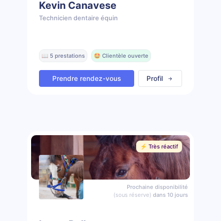
Kevin Canavese
Technicien dentaire équin
📖 5 prestations
🤩 Clientèle ouverte
Prendre rendez-vous
Profil
⚡️ Très réactif
Prochaine disponibilité
(sous réserve)
dans 10 jours