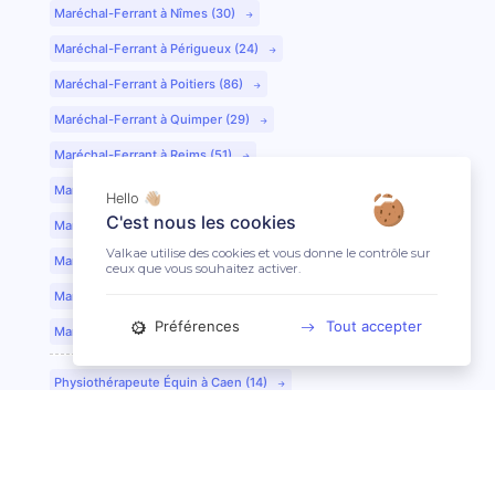
Maréchal-Ferrant à Nîmes (30)
Maréchal-Ferrant à Périgueux (24)
Maréchal-Ferrant à Poitiers (86)
Maréchal-Ferrant à Quimper (29)
Maréchal-Ferrant à Reims (51)
Maréchal-Ferrant à Rennes (35)
Hello 👋🏼
C'est nous les cookies
Maréchal-Ferrant à Saint-Etienne (42)
Valkae utilise des cookies et vous donne le contrôle sur
Maréchal-Ferrant à Saint-Lô (50)
ceux que vous souhaitez activer.
Maréchal-Ferrant à Toulouse (31)
Préférences
Tout accepter
Maréchal-Ferrant à Tours (37)
Physiothérapeute Équin à Caen (14)
Physiothérapeute Équin à Tours (37)
Ostéopathe Équin à Clermont-Ferrand (63)