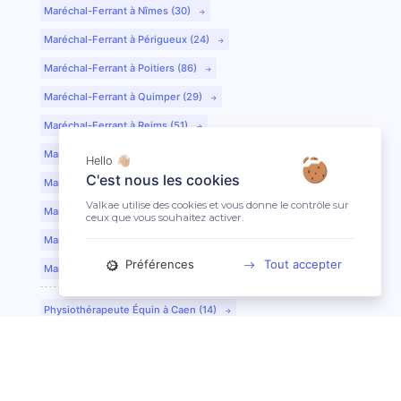
Maréchal-Ferrant à Nîmes (30)
Maréchal-Ferrant à Périgueux (24)
Maréchal-Ferrant à Poitiers (86)
Maréchal-Ferrant à Quimper (29)
Maréchal-Ferrant à Reims (51)
Maréchal-Ferrant à Rennes (35)
Hello 👋🏼
C'est nous les cookies
Maréchal-Ferrant à Saint-Etienne (42)
Valkae utilise des cookies et vous donne le contrôle sur
Maréchal-Ferrant à Saint-Lô (50)
ceux que vous souhaitez activer.
Maréchal-Ferrant à Toulouse (31)
Préférences
Tout accepter
Maréchal-Ferrant à Tours (37)
Physiothérapeute Équin à Caen (14)
Physiothérapeute Équin à Tours (37)
Ostéopathe Équin à Clermont-Ferrand (63)