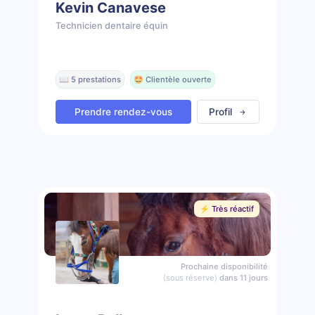
Kevin Canavese
Technicien dentaire équin
📖 5 prestations
🤩 Clientèle ouverte
Prendre rendez-vous
Profil
⚡️ Très réactif
Prochaine disponibilité
(sous réserve)
dans 11 jours