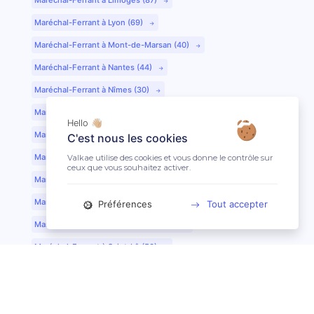
Maréchal-Ferrant à Lyon (69)
Maréchal-Ferrant à Mont-de-Marsan (40)
Maréchal-Ferrant à Nantes (44)
Maréchal-Ferrant à Nîmes (30)
Maréchal-Ferrant à Périgueux (24)
Hello 👋🏼
Maréchal-Ferrant à Poitiers (86)
C'est nous les cookies
Maréchal-Ferrant à Quimper (29)
Valkae utilise des cookies et vous donne le contrôle sur
ceux que vous souhaitez activer.
Maréchal-Ferrant à Reims (51)
Maréchal-Ferrant à Rennes (35)
Préférences
Tout accepter
Maréchal-Ferrant à Saint-Etienne (42)
Maréchal-Ferrant à Saint-Lô (50)
Maréchal-Ferrant à Toulouse (31)
Maréchal-Ferrant à Tours (37)