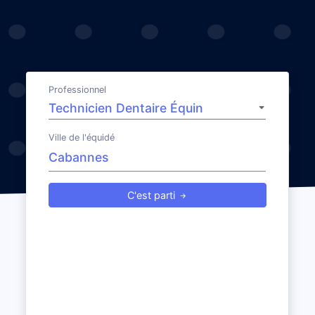
Professionnel
Ville de l'équidé
C'est parti