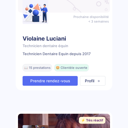
Prochaine disponibilité
< 3 semaines
Violaine Luciani
Technicien dentaire équin
Technicien Dentaire Équin depuis 2017
📖 15 prestations
🤩 Clientèle ouverte
Prendre rendez-vous
Profil
⚡️ Très réactif