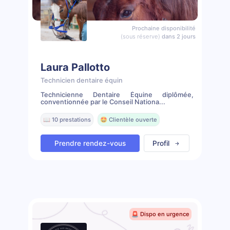
Prochaine disponibilité
(sous réserve)
dans 2 jours
Laura Pallotto
Technicien dentaire équin
Technicienne Dentaire Équine diplômée,
conventionnée par le Conseil Nationa...
📖 10 prestations
🤩 Clientèle ouverte
Prendre rendez-vous
Profil
🚨 Dispo en urgence