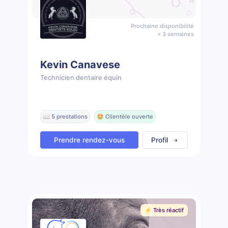
Prochaine disponibilité
< 3 semaines
Kevin Canavese
Technicien dentaire équin
📖 5 prestations
🤩 Clientèle ouverte
Prendre rendez-vous
Profil
⚡️ Très réactif