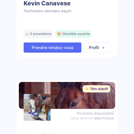
Kevin Canavese
Technicien dentaire équin
📖 5 prestations
🤩 Clientèle ouverte
Prendre rendez-vous
Profil
⚡️ Très réactif
Prochaine disponibilité
(sous réserve)
dans 8 jours