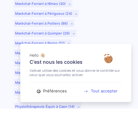
Maréchal-Ferrant à Nîmes (30)
Maréchal-Ferrant à Périgueux (24)
Maréchal-Ferrant à Poitiers (86)
Maréchal-Ferrant à Quimper (29)
Maréchal-Ferrant à Reims (51)
Maréchal-Ferrant à Rennes (35)
Hello 👋🏼
C'est nous les cookies
Maréchal-Ferrant à Saint-Etienne (42)
Valkae utilise des cookies et vous donne le contrôle sur
Maréchal-Ferrant à Saint-Lô (50)
ceux que vous souhaitez activer.
Maréchal-Ferrant à Toulouse (31)
Préférences
Tout accepter
Maréchal-Ferrant à Tours (37)
Physiothérapeute Équin à Caen (14)
Physiothérapeute Équin à Tours (37)
Ostéopathe Équin à Clermont-Ferrand (63)