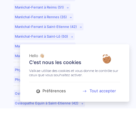
Maréchal-Ferrant à Reims (51)
Maréchal-Ferrant à Rennes (35)
Maréchal-Ferrant à Saint-Etienne (42)
Maréchal-Ferrant à Saint-Lô (50)
Maréchal-Ferrant à Toulouse (31)
Hello 👋🏼
Maréchal-Ferrant à Tours (37)
C'est nous les cookies
Physiothérapeute Équin à Caen (14)
Valkae utilise des cookies et vous donne le contrôle sur
ceux que vous souhaitez activer.
Physiothérapeute Équin à Tours (37)
Préférences
Tout accepter
Ostéopathe Équin à Clermont-Ferrand (63)
Ostéopathe Équin à Saint-Etienne (42)
Technicien Dentaire Équin/Dentiste à Lyon (69)
Technicien Dentaire Équin/Dentiste à Dijon (21)