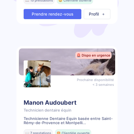
📖 15 prestations
🤩 Clientèle ouverte
Prendre rendez-vous
Profil
🚨 Dispo en urgence
Prochaine disponibilité
< 3 semaines
Manon Audoubert
Technicien dentaire équin
Technicienne Dentaire Équin basée entre Saint-
Rémy-de-Provence et Montpelli...
📖 7 prestations
🤩 Clientèle ouverte