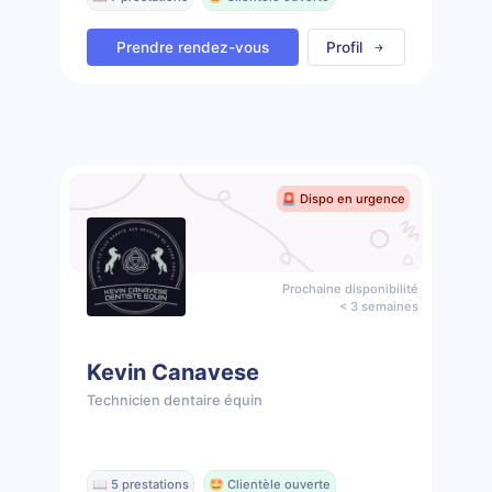
Prendre rendez-vous
Profil
🚨 Dispo en urgence
Prochaine disponibilité
< 3 semaines
Kevin Canavese
Technicien dentaire équin
📖 5 prestations
🤩 Clientèle ouverte