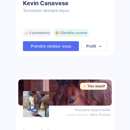
Kevin Canavese
Technicien dentaire équin
📖 5 prestations
🤩 Clientèle ouverte
Prendre rendez-vous
Profil
⚡️ Très réactif
Prochaine disponibilité
(sous réserve)
dans 10 jours