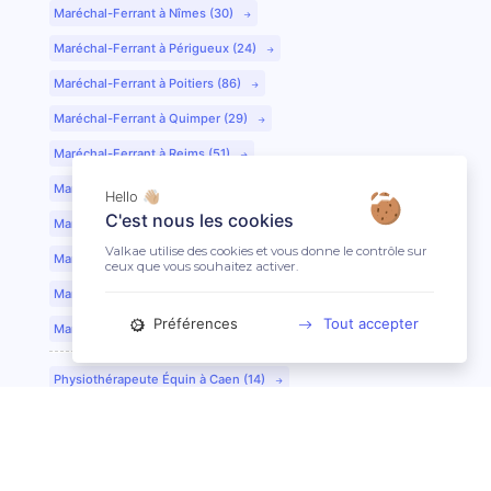
Maréchal-Ferrant à Nîmes (30)
Maréchal-Ferrant à Périgueux (24)
Maréchal-Ferrant à Poitiers (86)
Maréchal-Ferrant à Quimper (29)
Maréchal-Ferrant à Reims (51)
Maréchal-Ferrant à Rennes (35)
Hello 👋🏼
C'est nous les cookies
Maréchal-Ferrant à Saint-Etienne (42)
Valkae utilise des cookies et vous donne le contrôle sur
Maréchal-Ferrant à Saint-Lô (50)
ceux que vous souhaitez activer.
Maréchal-Ferrant à Toulouse (31)
Préférences
Tout accepter
Maréchal-Ferrant à Tours (37)
Physiothérapeute Équin à Caen (14)
Physiothérapeute Équin à Tours (37)
Ostéopathe Équin à Clermont-Ferrand (63)