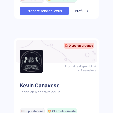
Prendre rendez-vous
Profil
🚨 Dispo en urgence
Prochaine disponibilité
< 3 semaines
Kevin Canavese
Technicien dentaire équin
📖 5 prestations
🤩 Clientèle ouverte