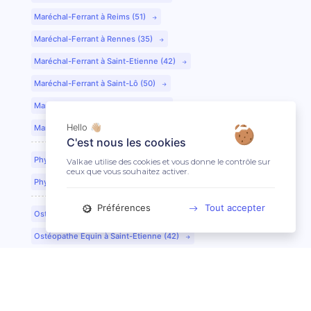
Maréchal-Ferrant à Reims (51)
Maréchal-Ferrant à Rennes (35)
Maréchal-Ferrant à Saint-Etienne (42)
Maréchal-Ferrant à Saint-Lô (50)
Maréchal-Ferrant à Toulouse (31)
Hello 👋🏼
Maréchal-Ferrant à Tours (37)
C'est nous les cookies
Physiothérapeute Équin à Caen (14)
Valkae utilise des cookies et vous donne le contrôle sur
ceux que vous souhaitez activer.
Physiothérapeute Équin à Tours (37)
Préférences
Tout accepter
Ostéopathe Équin à Clermont-Ferrand (63)
Ostéopathe Équin à Saint-Etienne (42)
Technicien Dentaire Équin/Dentiste à Lyon (69)
Technicien Dentaire Équin/Dentiste à Dijon (21)