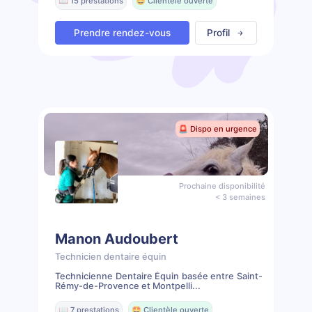
📖 15 prestations
🤩 Clientèle ouverte
Prendre rendez-vous
Profil
🚨 Dispo en urgence
Prochaine disponibilité
< 3 semaines
Manon Audoubert
Technicien dentaire équin
Technicienne Dentaire Équin basée entre Saint-
Rémy-de-Provence et Montpelli...
📖 7 prestations
🤩 Clientèle ouverte