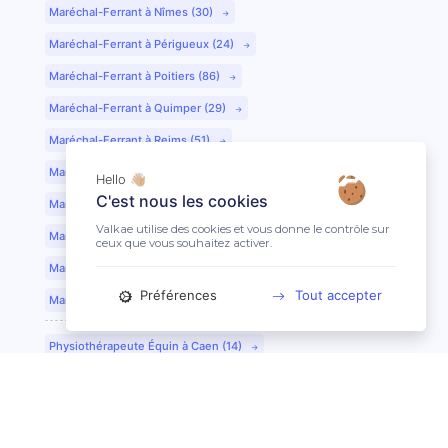
Maréchal-Ferrant à Nîmes (30)
Maréchal-Ferrant à Périgueux (24)
Maréchal-Ferrant à Poitiers (86)
Maréchal-Ferrant à Quimper (29)
Maréchal-Ferrant à Reims (51)
Maréchal-Ferrant à Rennes (35)
Hello 👋🏼
C'est nous les cookies
Maréchal-Ferrant à Saint-Etienne (42)
Valkae utilise des cookies et vous donne le contrôle sur
Maréchal-Ferrant à Saint-Lô (50)
ceux que vous souhaitez activer.
Maréchal-Ferrant à Toulouse (31)
Préférences
Tout accepter
Maréchal-Ferrant à Tours (37)
Physiothérapeute Équin à Caen (14)
Physiothérapeute Équin à Tours (37)
Ostéopathe Équin à Clermont-Ferrand (63)