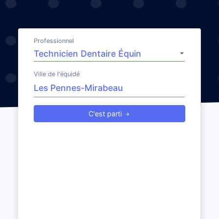
Professionnel
Ville de l'équidé
C'est parti