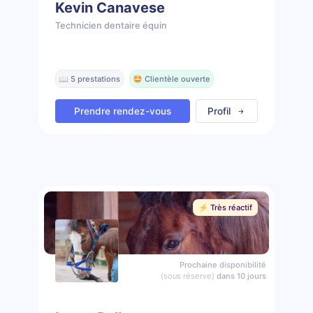
Kevin Canavese
Technicien dentaire équin
📖 5 prestations
🤩 Clientèle ouverte
Prendre rendez-vous
Profil
⚡️ Très réactif
Prochaine disponibilité
(sous réserve)
dans 10 jours