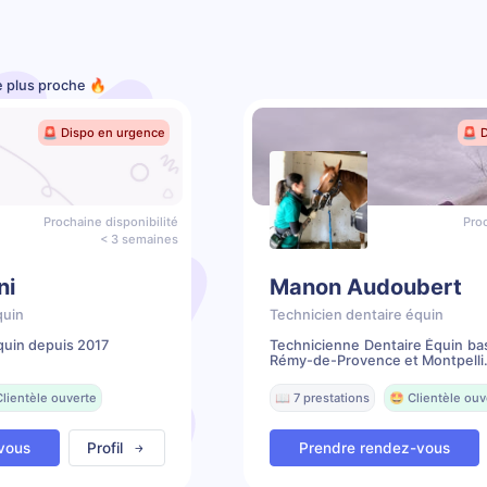
le plus proche 🔥
🚨 Dispo en urgence
🚨 
Prochaine disponibilité
Proc
< 3 semaines
ni
Manon Audoubert
quin
Technicien dentaire équin
quin depuis 2017
Technicienne Dentaire Équin ba
Rémy-de-Provence et Montpelli.
Clientèle ouverte
📖 7 prestations
🤩 Clientèle ouv
vous
Profil
Prendre rendez-vous