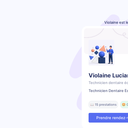
Violaine est 
Violaine Lucia
Technicien dentaire é
Technicien Dentaire É
📖 15 prestations
🤩 
Prendre rendez-