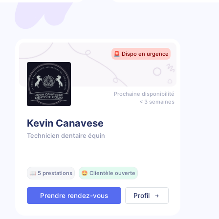
🚨 Dispo en urgence
Prochaine disponibilité
< 3 semaines
Kevin Canavese
Technicien dentaire équin
📖 5 prestations
🤩 Clientèle ouverte
Prendre rendez-vous
Profil