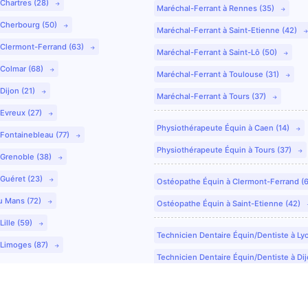
 Chartres (28)
Maréchal-Ferrant à Rennes (35)
 Cherbourg (50)
Maréchal-Ferrant à Saint-Etienne (42)
 Clermont-Ferrand (63)
Maréchal-Ferrant à Saint-Lô (50)
 Colmar (68)
Maréchal-Ferrant à Toulouse (31)
Dijon (21)
Maréchal-Ferrant à Tours (37)
 Evreux (27)
Physiothérapeute Équin à Caen (14)
 Fontainebleau (77)
Physiothérapeute Équin à Tours (37)
 Grenoble (38)
 Guéret (23)
Ostéopathe Équin à Clermont-Ferrand (
u Mans (72)
Ostéopathe Équin à Saint-Etienne (42)
Lille (59)
Technicien Dentaire Équin/Dentiste à Ly
 Limoges (87)
Technicien Dentaire Équin/Dentiste à Dij
Technicien Dentaire Équin/Dentiste à Co