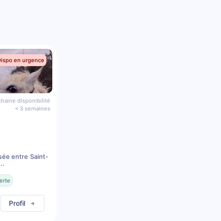
Dispo en urgence
haine disponibilité
< 3 semaines
sée entre Saint-
..
erte
Profil