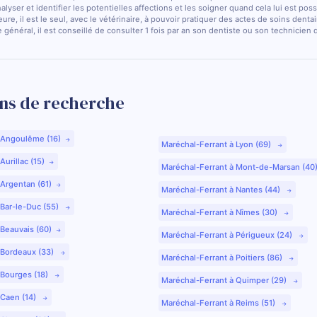
nalyser et identifier les potentielles affections et les soigner quand cela lui est pos
ure, il est le seul, avec le vétérinaire, à pouvoir pratiquer des actes de soins dentai
 général, il est conseillé de consulter 1 fois par an son dentiste ou son technicien
ns de recherche
 Angoulême (16)
Maréchal-Ferrant à Lyon (69)
urillac (15)
Maréchal-Ferrant à Mont-de-Marsan (40
 Argentan (61)
Maréchal-Ferrant à Nantes (44)
 Bar-le-Duc (55)
Maréchal-Ferrant à Nîmes (30)
 Beauvais (60)
Maréchal-Ferrant à Périgueux (24)
 Bordeaux (33)
Maréchal-Ferrant à Poitiers (86)
 Bourges (18)
Maréchal-Ferrant à Quimper (29)
 Caen (14)
Maréchal-Ferrant à Reims (51)