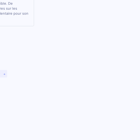
sible. De
res sur les
 dentaire pour son
)