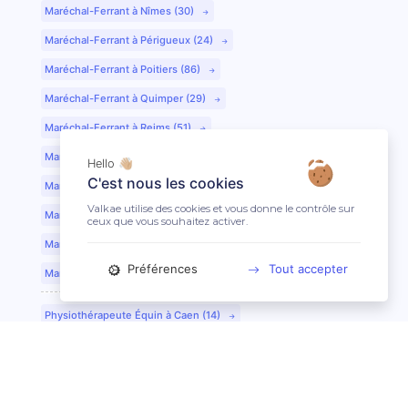
Maréchal-Ferrant à Nîmes (30)
Maréchal-Ferrant à Périgueux (24)
Maréchal-Ferrant à Poitiers (86)
Maréchal-Ferrant à Quimper (29)
Maréchal-Ferrant à Reims (51)
Maréchal-Ferrant à Rennes (35)
Hello 👋🏼
C'est nous les cookies
Maréchal-Ferrant à Saint-Etienne (42)
Valkae utilise des cookies et vous donne le contrôle sur
Maréchal-Ferrant à Saint-Lô (50)
ceux que vous souhaitez activer.
Maréchal-Ferrant à Toulouse (31)
Préférences
Tout accepter
Maréchal-Ferrant à Tours (37)
Physiothérapeute Équin à Caen (14)
Physiothérapeute Équin à Tours (37)
Ostéopathe Équin à Clermont-Ferrand (63)