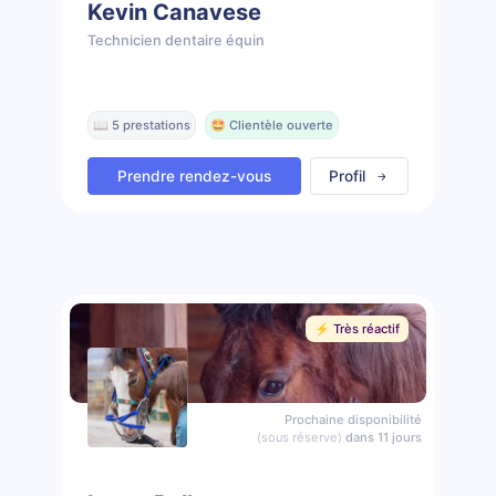
Kevin Canavese
Technicien dentaire équin
📖 5 prestations
🤩 Clientèle ouverte
Prendre rendez-vous
Profil
⚡️ Très réactif
Prochaine disponibilité
(sous réserve)
dans 11 jours