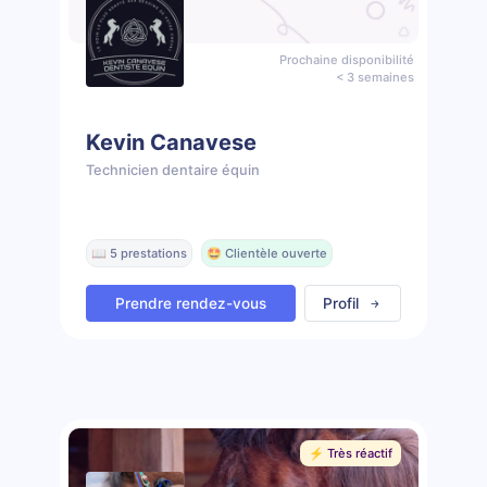
Prochaine disponibilité
< 3 semaines
Kevin Canavese
Technicien dentaire équin
📖 5 prestations
🤩 Clientèle ouverte
Prendre rendez-vous
Profil
⚡️ Très réactif