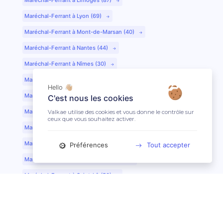
Maréchal-Ferrant à Lyon (69)
Maréchal-Ferrant à Mont-de-Marsan (40)
Maréchal-Ferrant à Nantes (44)
Maréchal-Ferrant à Nîmes (30)
Maréchal-Ferrant à Périgueux (24)
Hello 👋🏼
Maréchal-Ferrant à Poitiers (86)
C'est nous les cookies
Maréchal-Ferrant à Quimper (29)
Valkae utilise des cookies et vous donne le contrôle sur
ceux que vous souhaitez activer.
Maréchal-Ferrant à Reims (51)
Maréchal-Ferrant à Rennes (35)
Préférences
Tout accepter
Maréchal-Ferrant à Saint-Etienne (42)
Maréchal-Ferrant à Saint-Lô (50)
Maréchal-Ferrant à Toulouse (31)
Maréchal-Ferrant à Tours (37)