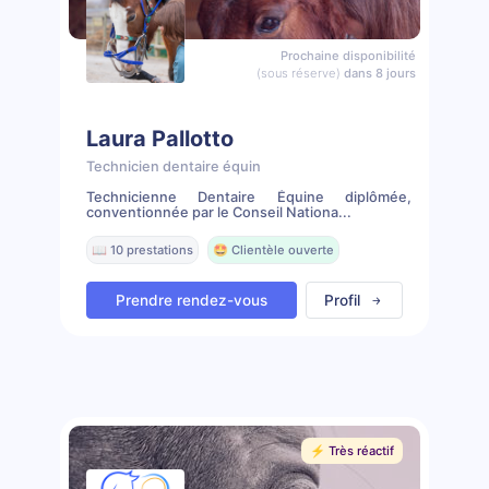
Prochaine disponibilité
(sous réserve)
dans 8 jours
Laura Pallotto
Technicien dentaire équin
Technicienne Dentaire Équine diplômée,
conventionnée par le Conseil Nationa...
📖 10 prestations
🤩 Clientèle ouverte
Prendre rendez-vous
Profil
⚡️ Très réactif