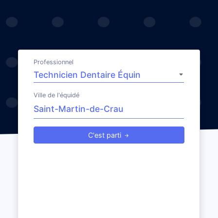
Professionnel
Ville de l'équidé
C'est parti