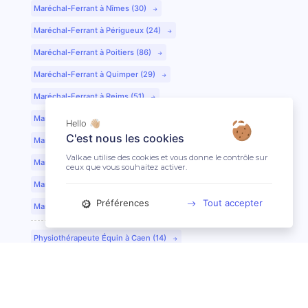
Maréchal-Ferrant à Nîmes (30)
Maréchal-Ferrant à Périgueux (24)
Maréchal-Ferrant à Poitiers (86)
Maréchal-Ferrant à Quimper (29)
Maréchal-Ferrant à Reims (51)
Maréchal-Ferrant à Rennes (35)
Hello 👋🏼
C'est nous les cookies
Maréchal-Ferrant à Saint-Etienne (42)
Valkae utilise des cookies et vous donne le contrôle sur
Maréchal-Ferrant à Saint-Lô (50)
ceux que vous souhaitez activer.
Maréchal-Ferrant à Toulouse (31)
Préférences
Tout accepter
Maréchal-Ferrant à Tours (37)
Physiothérapeute Équin à Caen (14)
Physiothérapeute Équin à Tours (37)
Ostéopathe Équin à Clermont-Ferrand (63)