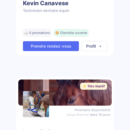
Kevin Canavese
Technicien dentaire équin
📖 5 prestations
🤩 Clientèle ouverte
Prendre rendez-vous
Profil
⚡️ Très réactif
Prochaine disponibilité
(sous réserve)
dans 10 jours