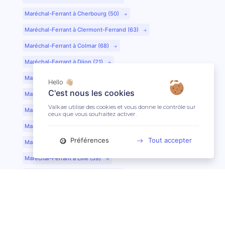
Maréchal-Ferrant à Cherbourg (50)
Maréchal-Ferrant à Clermont-Ferrand (63)
Maréchal-Ferrant à Colmar (68)
Maréchal-Ferrant à Dijon (21)
Maréchal-Ferrant à Evreux (27)
Hello 👋🏼
C'est nous les cookies
Maréchal-Ferrant à Fontainebleau (77)
Valkae utilise des cookies et vous donne le contrôle sur
Maréchal-Ferrant à Grenoble (38)
ceux que vous souhaitez activer.
Maréchal-Ferrant à Guéret (23)
Préférences
Tout accepter
Maréchal-Ferrant au Mans (72)
Maréchal-Ferrant à Lille (59)
Maréchal-Ferrant à Limoges (87)
Maréchal-Ferrant à Lyon (69)
Maréchal-Ferrant à Mont-de-Marsan (40)
Maréchal-Ferrant à Nantes (44)