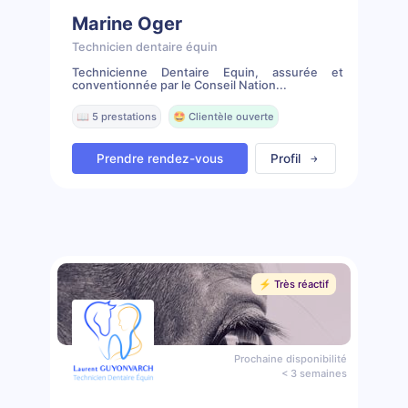
Marine Oger
Technicien dentaire équin
Technicienne Dentaire Equin, assurée et
conventionnée par le Conseil Nation...
📖 5 prestations
🤩 Clientèle ouverte
Prendre rendez-vous
Profil
⚡️ Très réactif
Prochaine disponibilité
< 3 semaines