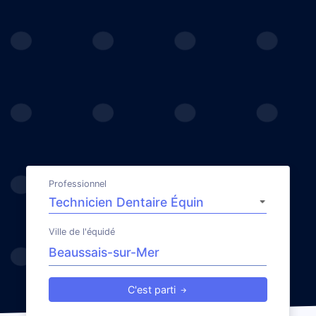
Professionnel
Ville de l'équidé
C'est parti