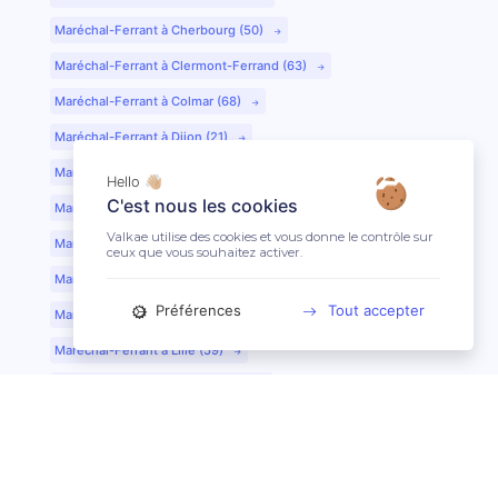
Maréchal-Ferrant à Cherbourg (50)
Maréchal-Ferrant à Clermont-Ferrand (63)
Maréchal-Ferrant à Colmar (68)
Maréchal-Ferrant à Dijon (21)
Maréchal-Ferrant à Evreux (27)
Hello 👋🏼
C'est nous les cookies
Maréchal-Ferrant à Fontainebleau (77)
Valkae utilise des cookies et vous donne le contrôle sur
Maréchal-Ferrant à Grenoble (38)
ceux que vous souhaitez activer.
Maréchal-Ferrant à Guéret (23)
Préférences
Tout accepter
Maréchal-Ferrant au Mans (72)
Maréchal-Ferrant à Lille (59)
Maréchal-Ferrant à Limoges (87)
Maréchal-Ferrant à Lyon (69)
Maréchal-Ferrant à Mont-de-Marsan (40)
Maréchal-Ferrant à Nantes (44)