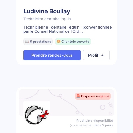
Ludivine Boullay
Technicien dentaire équin
Technicienne dentaire équin (conventionnée
par le Conseil National de l'Ord...
📖 5 prestations
🤩 Clientèle ouverte
Prendre rendez-vous
Profil
🚨 Dispo en urgence
Prochaine disponibilité
(sous réserve)
dans 3 jours