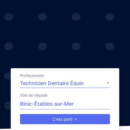
Professionnel
Ville de l'équidé
C'est parti