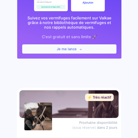
Suivez vos vermifuges facilement sur Valkae
grâce à notre bibliothèque de vermifuges et
nos rappels automatiques.
C'est gratuit et sans limite 🚀
Je me lance
⚡️ Très réactif
Prochaine disponibilité
(sous réserve)
dans 2 jours