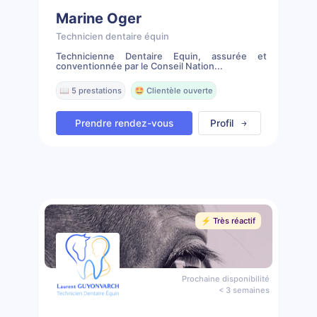
Marine Oger
Technicien dentaire équin
Technicienne Dentaire Equin, assurée et
conventionnée par le Conseil Nation...
📖 5 prestations
🤩 Clientèle ouverte
Prendre rendez-vous
Profil
⚡️ Très réactif
Prochaine disponibilité
< 3 semaines