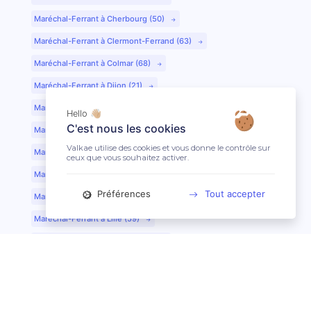
Maréchal-Ferrant à Cherbourg (50)
Maréchal-Ferrant à Clermont-Ferrand (63)
Maréchal-Ferrant à Colmar (68)
Maréchal-Ferrant à Dijon (21)
Maréchal-Ferrant à Evreux (27)
Hello 👋🏼
C'est nous les cookies
Maréchal-Ferrant à Fontainebleau (77)
Valkae utilise des cookies et vous donne le contrôle sur
Maréchal-Ferrant à Grenoble (38)
ceux que vous souhaitez activer.
Maréchal-Ferrant à Guéret (23)
Préférences
Tout accepter
Maréchal-Ferrant au Mans (72)
Maréchal-Ferrant à Lille (59)
Maréchal-Ferrant à Limoges (87)
Maréchal-Ferrant à Lyon (69)
Maréchal-Ferrant à Mont-de-Marsan (40)
Maréchal-Ferrant à Nantes (44)