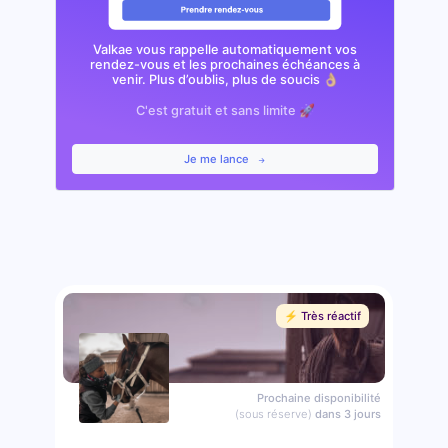
Valkae vous rappelle automatiquement vos
rendez-vous et les prochaines échéances à
venir. Plus d’oublis, plus de soucis 👌🏼
C'est gratuit et sans limite 🚀
Je me lance
⚡️ Très réactif
Prochaine disponibilité
(sous réserve)
dans 3 jours