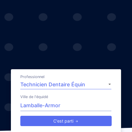
Professionnel
Ville de l'équidé
C'est parti