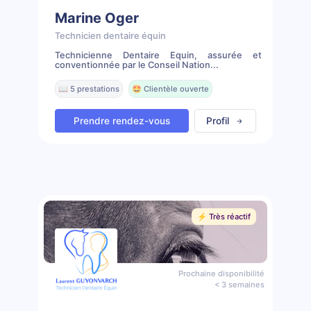
Marine Oger
Technicien dentaire équin
Technicienne Dentaire Equin, assurée et
conventionnée par le Conseil Nation...
📖 5 prestations
🤩 Clientèle ouverte
Prendre rendez-vous
Profil
⚡️ Très réactif
Prochaine disponibilité
< 3 semaines