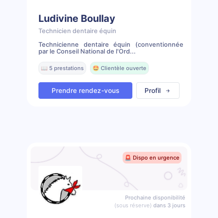
Ludivine Boullay
Technicien dentaire équin
Technicienne dentaire équin (conventionnée
par le Conseil National de l'Ord...
📖 5 prestations
🤩 Clientèle ouverte
Prendre rendez-vous
Profil
🚨 Dispo en urgence
Prochaine disponibilité
(sous réserve)
dans 3 jours