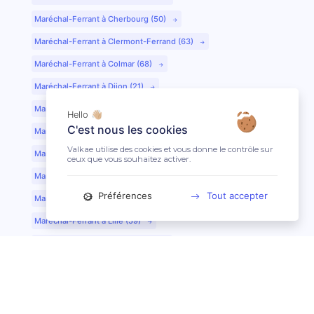
Maréchal-Ferrant à Cherbourg (50)
Maréchal-Ferrant à Clermont-Ferrand (63)
Maréchal-Ferrant à Colmar (68)
Maréchal-Ferrant à Dijon (21)
Maréchal-Ferrant à Evreux (27)
Hello 👋🏼
C'est nous les cookies
Maréchal-Ferrant à Fontainebleau (77)
Valkae utilise des cookies et vous donne le contrôle sur
Maréchal-Ferrant à Grenoble (38)
ceux que vous souhaitez activer.
Maréchal-Ferrant à Guéret (23)
Préférences
Tout accepter
Maréchal-Ferrant au Mans (72)
Maréchal-Ferrant à Lille (59)
Maréchal-Ferrant à Limoges (87)
Maréchal-Ferrant à Lyon (69)
Maréchal-Ferrant à Mont-de-Marsan (40)
Maréchal-Ferrant à Nantes (44)