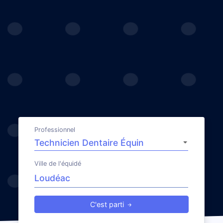
Professionnel
Ville de l'équidé
C'est parti