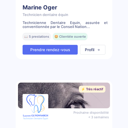
Marine Oger
Technicien dentaire équin
Technicienne Dentaire Equin, assurée et
conventionnée par le Conseil Nation...
📖 5 prestations
🤩 Clientèle ouverte
Prendre rendez-vous
Profil
⚡️ Très réactif
Prochaine disponibilité
< 3 semaines