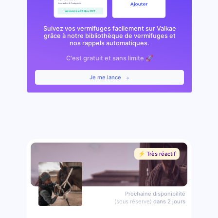
Suivez vos vermifuges facilement sur Valkae
grâce à notre bibliothèque de vermifuges et
nos rappels automatiques.
C'est gratuit et sans limite 🚀
Je me lance
⚡️ Très réactif
Prochaine disponibilité
(sous réserve)
dans 2 jours