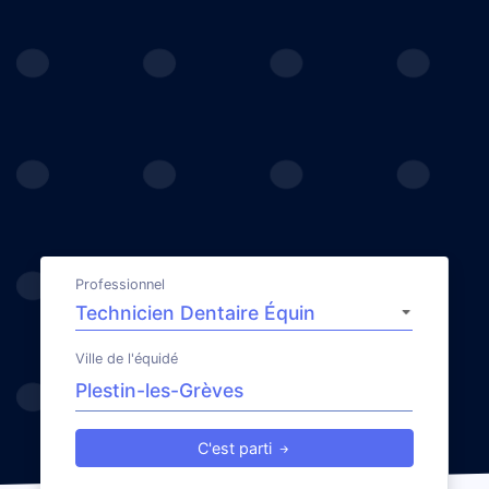
Professionnel
Ville de l'équidé
C'est parti