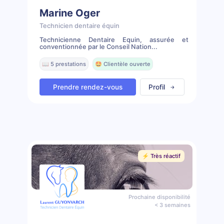
Marine Oger
Technicien dentaire équin
Technicienne Dentaire Equin, assurée et
conventionnée par le Conseil Nation...
📖 5 prestations
🤩 Clientèle ouverte
Prendre rendez-vous
Profil
⚡️ Très réactif
Prochaine disponibilité
< 3 semaines