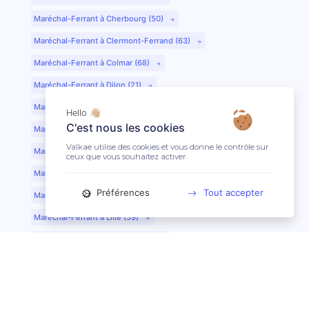
Maréchal-Ferrant à Cherbourg (50)
Maréchal-Ferrant à Clermont-Ferrand (63)
Maréchal-Ferrant à Colmar (68)
Maréchal-Ferrant à Dijon (21)
Maréchal-Ferrant à Evreux (27)
Hello 👋🏼
C'est nous les cookies
Maréchal-Ferrant à Fontainebleau (77)
Valkae utilise des cookies et vous donne le contrôle sur
Maréchal-Ferrant à Grenoble (38)
ceux que vous souhaitez activer.
Maréchal-Ferrant à Guéret (23)
Préférences
Tout accepter
Maréchal-Ferrant au Mans (72)
Maréchal-Ferrant à Lille (59)
Maréchal-Ferrant à Limoges (87)
Maréchal-Ferrant à Lyon (69)
Maréchal-Ferrant à Mont-de-Marsan (40)
Maréchal-Ferrant à Nantes (44)