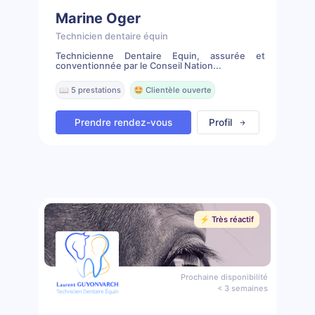
Marine Oger
Technicien dentaire équin
Technicienne Dentaire Equin, assurée et
conventionnée par le Conseil Nation...
📖 5 prestations
🤩 Clientèle ouverte
Prendre rendez-vous
Profil
⚡️ Très réactif
Prochaine disponibilité
< 3 semaines