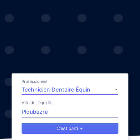
Professionnel
Ville de l'équidé
C'est parti