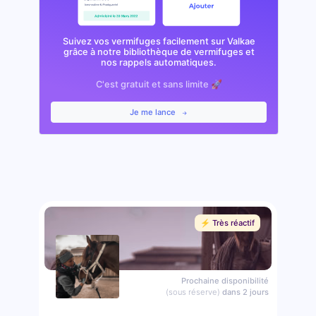
Suivez vos vermifuges facilement sur Valkae
grâce à notre bibliothèque de vermifuges et
nos rappels automatiques.
C'est gratuit et sans limite 🚀
Je me lance
⚡️ Très réactif
Prochaine disponibilité
(sous réserve)
dans 2 jours