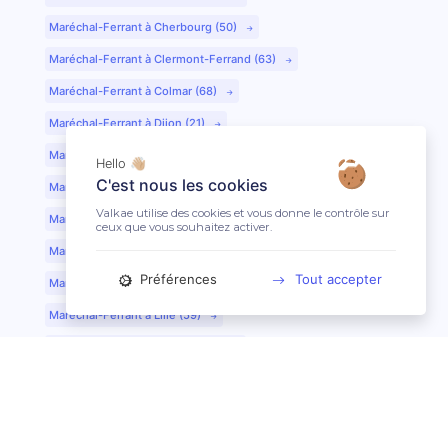
Maréchal-Ferrant à Cherbourg (50)
Maréchal-Ferrant à Clermont-Ferrand (63)
Maréchal-Ferrant à Colmar (68)
Maréchal-Ferrant à Dijon (21)
Maréchal-Ferrant à Evreux (27)
Hello 👋🏼
C'est nous les cookies
Maréchal-Ferrant à Fontainebleau (77)
Valkae utilise des cookies et vous donne le contrôle sur
Maréchal-Ferrant à Grenoble (38)
ceux que vous souhaitez activer.
Maréchal-Ferrant à Guéret (23)
Préférences
Tout accepter
Maréchal-Ferrant au Mans (72)
Maréchal-Ferrant à Lille (59)
Maréchal-Ferrant à Limoges (87)
Maréchal-Ferrant à Lyon (69)
Maréchal-Ferrant à Mont-de-Marsan (40)
Maréchal-Ferrant à Nantes (44)