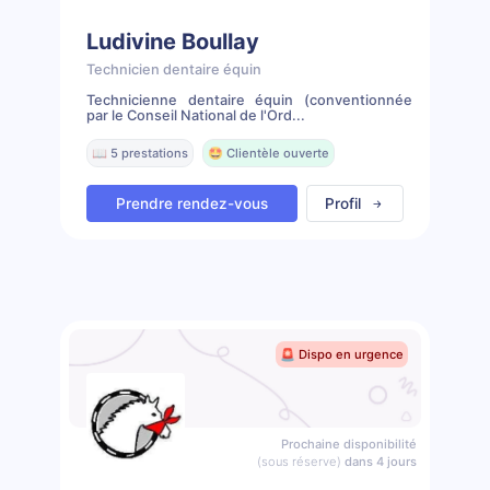
Ludivine Boullay
Technicien dentaire équin
Technicienne dentaire équin (conventionnée
par le Conseil National de l'Ord...
📖 5 prestations
🤩 Clientèle ouverte
Prendre rendez-vous
Profil
🚨 Dispo en urgence
Prochaine disponibilité
(sous réserve)
dans 4 jours