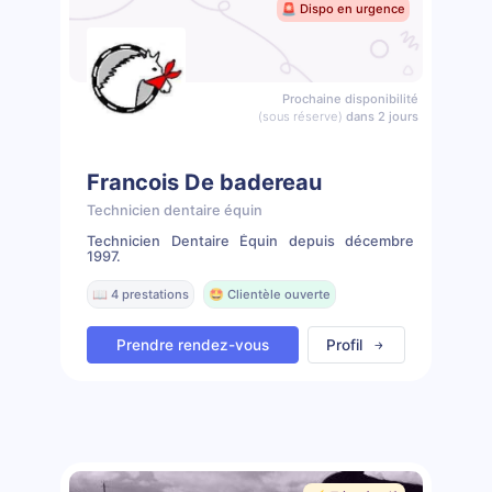
🚨 Dispo en urgence
Prochaine disponibilité
(sous réserve)
dans 2 jours
Francois De badereau
Technicien dentaire équin
Technicien Dentaire Équin depuis décembre
1997.
📖 4 prestations
🤩 Clientèle ouverte
Prendre rendez-vous
Profil