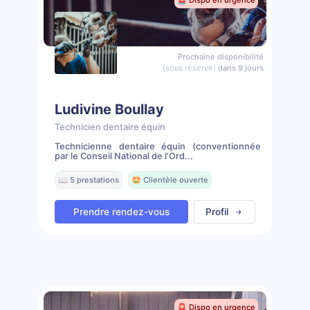
🚨 Dispo en urgence
Prochaine disponibilité
(sous réserve)
dans 9 jours
Ludivine Boullay
Technicien dentaire équin
Technicienne dentaire équin (conventionnée
par le Conseil National de l'Ord...
📖 5 prestations
🤩 Clientèle ouverte
Prendre rendez-vous
Profil
🚨 Dispo en urgence