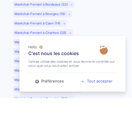
Maréchal-Ferrant à Bordeaux (33)
Maréchal-Ferrant à Bourges (18)
Maréchal-Ferrant à Caen (14)
Maréchal-Ferrant à Chartres (28)
Maréchal-Ferrant à Cherbourg (50)
Hello 👋🏼
Maréchal-Ferrant à Clermont-Ferrand (63)
C'est nous les cookies
Maréchal-Ferrant à Colmar (68)
Valkae utilise des cookies et vous donne le contrôle sur
ceux que vous souhaitez activer.
Maréchal-Ferrant à Dijon (21)
Maréchal-Ferrant à Evreux (27)
Préférences
Tout accepter
Maréchal-Ferrant à Fontainebleau (77)
Maréchal-Ferrant à Grenoble (38)
Maréchal-Ferrant à Guéret (23)
Maréchal-Ferrant au Mans (72)
Maréchal-Ferrant à Lille (59)