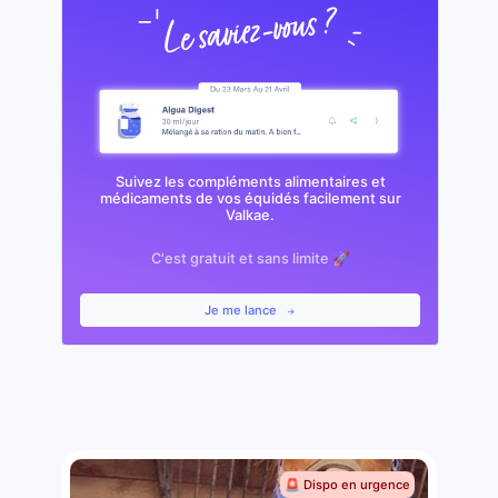
Suivez les compléments alimentaires et
médicaments de vos équidés facilement sur
Valkae.
C'est gratuit et sans limite 🚀
Je me lance
🚨 Dispo en urgence