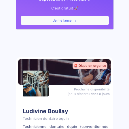
C'est gratuit 🚀
Je me lance
🚨 Dispo en urgence
Prochaine disponibilité
(sous réserve)
dans 8 jours
Ludivine Boullay
Technicien dentaire équin
Technicienne dentaire équin (conventionnée