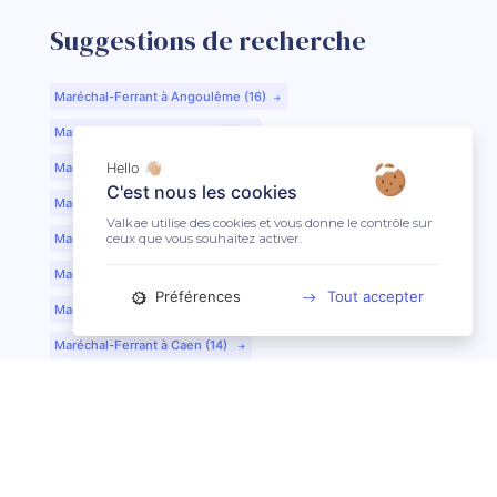
Suggestions de recherche
Maréchal-Ferrant à Angoulême (16)
Maréchal-Ferrant à Aurillac (15)
Maréchal-Ferrant à Argentan (61)
Hello 👋🏼
C'est nous les cookies
Maréchal-Ferrant à Bar-le-Duc (55)
Valkae utilise des cookies et vous donne le contrôle sur
ceux que vous souhaitez activer.
Maréchal-Ferrant à Beauvais (60)
Maréchal-Ferrant à Bordeaux (33)
Préférences
Tout accepter
Maréchal-Ferrant à Bourges (18)
Maréchal-Ferrant à Caen (14)
Maréchal-Ferrant à Chartres (28)
Maréchal-Ferrant à Cherbourg (50)
Maréchal-Ferrant à Clermont-Ferrand (63)
Maréchal-Ferrant à Colmar (68)