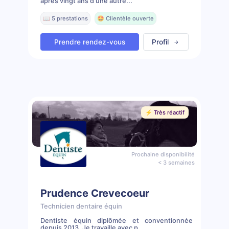
après vingt ans d'une autre...
📖 5 prestations
🤩 Clientèle ouverte
Prendre rendez-vous
Profil
⚡️ Très réactif
Prochaine disponibilité
< 3 semaines
Prudence Crevecoeur
Technicien dentaire équin
Dentiste équin diplômée et conventionnée
depuis 2013. Je travaille avec p...