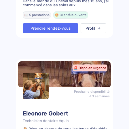
Dans le monde du Cheval depuis mes 15 ans, j'ai
commencé dans les soins aux...
📖 5 prestations
🤩 Clientèle ouverte
Prendre rendez-vous
Profil
🚨 Dispo en urgence
Prochaine disponibilité
< 3 semaines
Eleonore Gobert
Technicien dentaire équin
🐴 Prise en charge de tous les types d'équidés.