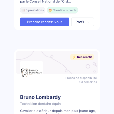
par le Conseil National de l'Ord...
📖 5 prestations
🤩 Clientèle ouverte
Prendre rendez-vous
Profil
⚡️ Très réactif
Prochaine disponibilité
< 3 semaines
Bruno Lombardy
Technicien dentaire équin
Cavalier d'extérieur depuis mon plus jeune âge,