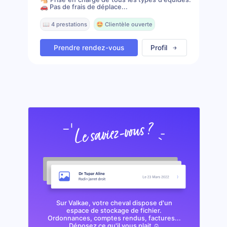
🚗 Pas de frais de déplace...
📖 4 prestations
🤩 Clientèle ouverte
Prendre rendez-vous
Profil
Sur Valkae, votre cheval dispose d'un
espace de stockage de fichier.
Ordonnances, comptes rendus, factures...
Déposez ce qu'il vous plait ☺️