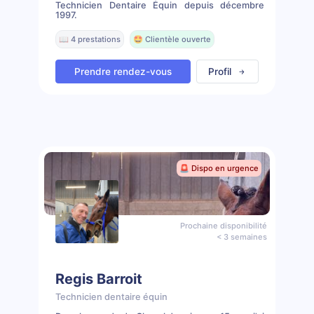
Technicien Dentaire Équin depuis décembre
1997.
📖 4 prestations
🤩 Clientèle ouverte
Prendre rendez-vous
Profil
🚨 Dispo en urgence
Prochaine disponibilité
< 3 semaines
Regis Barroit
Technicien dentaire équin