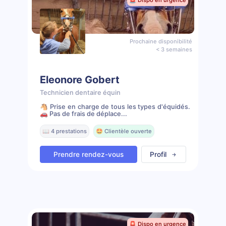
🚨 Dispo en urgence
Prochaine disponibilité
< 3 semaines
Eleonore Gobert
Technicien dentaire équin
🐴 Prise en charge de tous les types d'équidés.
🚗 Pas de frais de déplace...
📖 4 prestations
🤩 Clientèle ouverte
Prendre rendez-vous
Profil
🚨 Dispo en urgence