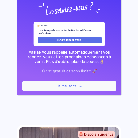
Valkae vous rappelle automatiquement vos
rendez-vous et les prochaines échéances à
venir. Plus d’oublis, plus de soucis 👌🏼
C'est gratuit et sans limite 🚀
Je me lance
🚨 Dispo en urgence