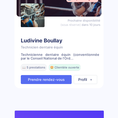
Prochaine disponibilité
(sous réserve)
dans 10 jours
Ludivine Boullay
Technicien dentaire équin
Technicienne dentaire équin (conventionnée
par le Conseil National de l'Ord...
📖 5 prestations
🤩 Clientèle ouverte
Prendre rendez-vous
Profil