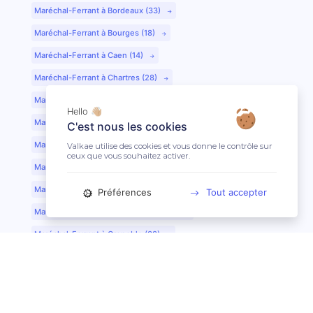
Maréchal-Ferrant à Bordeaux (33)
Maréchal-Ferrant à Bourges (18)
Maréchal-Ferrant à Caen (14)
Maréchal-Ferrant à Chartres (28)
Maréchal-Ferrant à Cherbourg (50)
Hello 👋🏼
Maréchal-Ferrant à Clermont-Ferrand (63)
C'est nous les cookies
Maréchal-Ferrant à Colmar (68)
Valkae utilise des cookies et vous donne le contrôle sur
ceux que vous souhaitez activer.
Maréchal-Ferrant à Dijon (21)
Maréchal-Ferrant à Evreux (27)
Préférences
Tout accepter
Maréchal-Ferrant à Fontainebleau (77)
Maréchal-Ferrant à Grenoble (38)
Maréchal-Ferrant à Guéret (23)
Maréchal-Ferrant au Mans (72)
Maréchal-Ferrant à Lille (59)