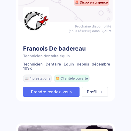
🚨 Dispo en urgence
Prochaine disponibilité
(sous réserve)
dans 3 jours
Francois De badereau
Technicien dentaire équin
Technicien Dentaire Équin depuis décembre
1997.
📖 4 prestations
🤩 Clientèle ouverte
Prendre rendez-vous
Profil