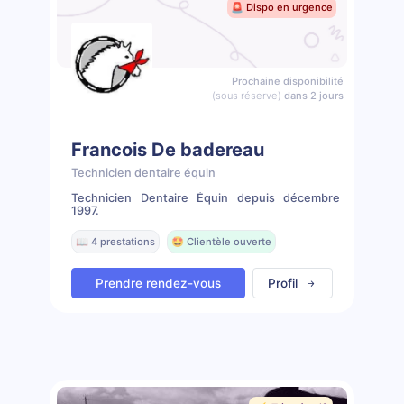
🚨 Dispo en urgence
Prochaine disponibilité
(sous réserve)
dans 2 jours
Francois De badereau
Technicien dentaire équin
Technicien Dentaire Équin depuis décembre
1997.
📖 4 prestations
🤩 Clientèle ouverte
Prendre rendez-vous
Profil