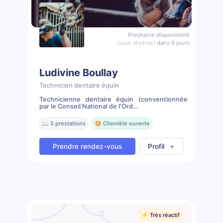
Prochaine disponibilité
(sous réserve)
dans 9 jours
Ludivine Boullay
Technicien dentaire équin
Technicienne dentaire équin (conventionnée
par le Conseil National de l'Ord...
📖 5 prestations
🤩 Clientèle ouverte
Prendre rendez-vous
Profil
⚡️ Très réactif