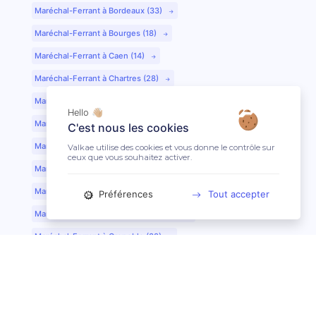
Maréchal-Ferrant à Bordeaux (33)
Maréchal-Ferrant à Bourges (18)
Maréchal-Ferrant à Caen (14)
Maréchal-Ferrant à Chartres (28)
Maréchal-Ferrant à Cherbourg (50)
Hello 👋🏼
Maréchal-Ferrant à Clermont-Ferrand (63)
C'est nous les cookies
Maréchal-Ferrant à Colmar (68)
Valkae utilise des cookies et vous donne le contrôle sur
ceux que vous souhaitez activer.
Maréchal-Ferrant à Dijon (21)
Maréchal-Ferrant à Evreux (27)
Préférences
Tout accepter
Maréchal-Ferrant à Fontainebleau (77)
Maréchal-Ferrant à Grenoble (38)
Maréchal-Ferrant à Guéret (23)
Maréchal-Ferrant au Mans (72)
Maréchal-Ferrant à Lille (59)