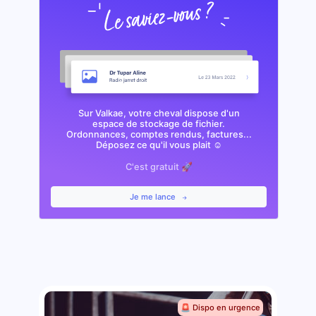
Sur Valkae, votre cheval dispose d'un
espace de stockage de fichier.
Ordonnances, comptes rendus, factures...
Déposez ce qu'il vous plait ☺️
C'est gratuit 🚀
Je me lance
🚨 Dispo en urgence