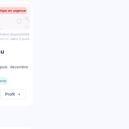
Dispo en urgence
haine disponibilité
serve)
dans 2 jours
au
epuis décembre
erte
Profil