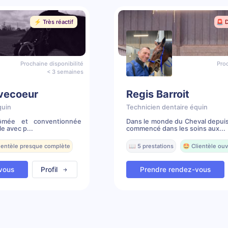
⚡️ Très réactif
🚨 
Prochaine disponibilité
Proc
< 3 semaines
vecoeur
Regis Barroit
quin
Technicien dentaire équin
lômée et conventionnée
Dans le monde du Cheval depuis 
le avec p...
commencé dans les soins aux...
lientèle presque complète
📖 5 prestations
🤩 Clientèle ouv
vous
Profil
Prendre rendez-vous