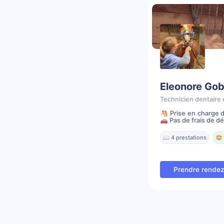
Eleonore Gob
Technicien dentaire 
🐴 Prise en charge d
🚗 Pas de frais de dé
📖 4 prestations
🤩 
Prendre rende