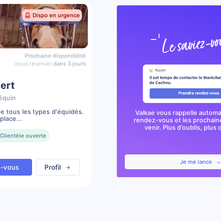
🚨 Dispo en urgence
Prochaine disponibilité
(sous réserve)
dans 3 jours
ert
équin
e tous les types d'équidés.
Valkae vous rappelle autom
place...
rendez-vous et les prochai
venir. Plus d’oublis, plus d
Clientèle ouverte
Je me lance
z-vous
Profil