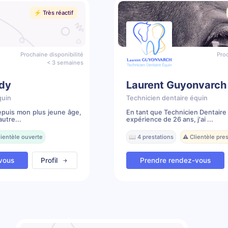
⚡️ Très réactif
Prochaine disponibilité
Proc
< 3 semaines
dy
Laurent Guyonvarch
quin
Technicien dentaire équin
depuis mon plus jeune âge,
En tant que Technicien Dentaire
utre...
expérience de 26 ans, j'ai ...
lientèle ouverte
📖 4 prestations
⚠️ Clientèle pr
vous
Profil
Prendre rendez-vous