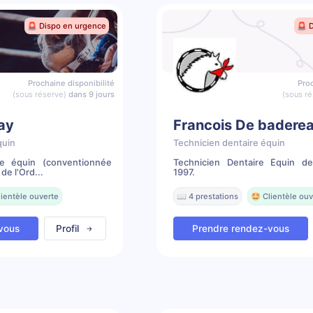
🚨 Dispo en urgence
🚨 
Prochaine disponibilité
Proc
(sous réserve)
dans 9 jours
(sous ré
lay
Francois De badere
quin
Technicien dentaire équin
re équin (conventionnée
Technicien Dentaire Équin d
de l'Ord...
1997.
lientèle ouverte
📖 4 prestations
🤩 Clientèle ouv
vous
Profil
Prendre rendez-vous