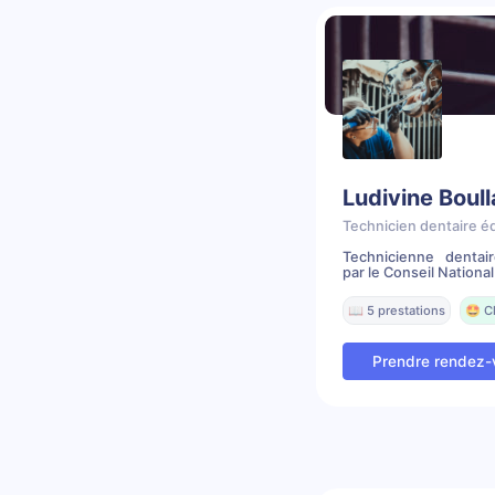
Ludivine Boul
Technicien dentaire é
Technicienne dentai
par le Conseil National 
📖 5 prestations
🤩 C
Prendre rendez-