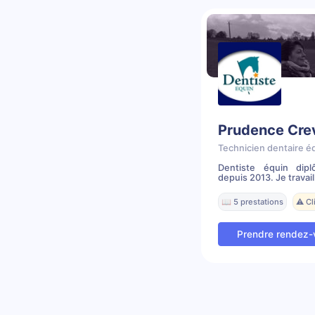
Prudence Cre
Technicien dentaire é
Dentiste équin dip
depuis 2013. Je travail
📖 5 prestations
⚠️ C
Prendre rendez-