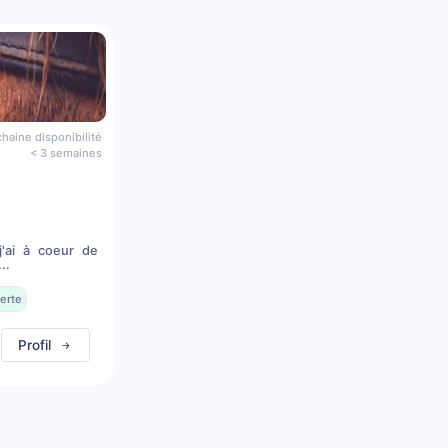
haine disponibilité
< 3 semaines
j'ai à coeur de
..
erte
Profil