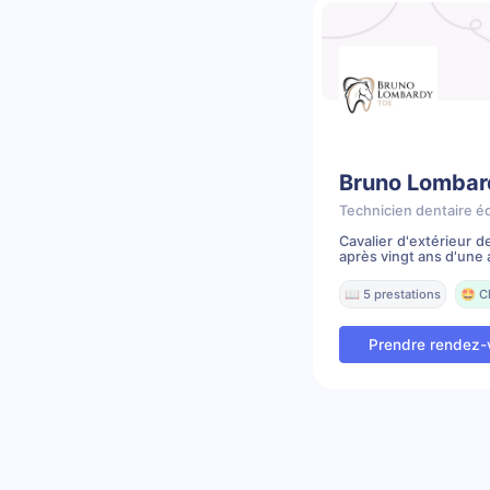
Bruno Lombar
Technicien dentaire é
Cavalier d'extérieur 
après vingt ans d'une a
📖 5 prestations
🤩 C
Prendre rendez-