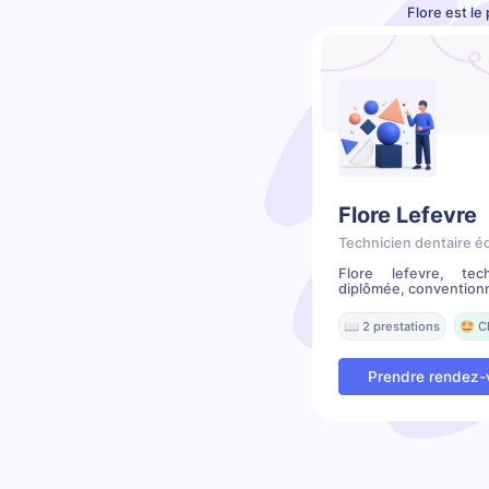
Flore est le
Flore Lefevre
Technicien dentaire é
Flore lefevre, tec
diplômée, conventionn
📖 2 prestations
🤩 C
Prendre rendez-