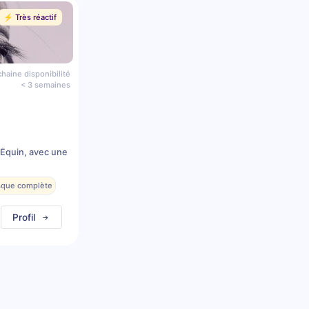
⚡️ Très réactif
haine disponibilité
< 3 semaines
 Équin, avec une
esque complète
Profil