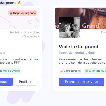
 plus proche 🔥
🚨 Dispo en urgence
Prochaine disponibilité
Proc
< 3 semaines
Violette Le grand
quin
Technicien dentaire équin
hnicien dentaire équin
Passionnée par les chevaux, 
ée par la FFT...
prendre soin de la bouche de vo.
lientèle ouverte
📖 3 prestations
🤩 Clientèle ouv
vous
Profil
Prendre rendez-vous