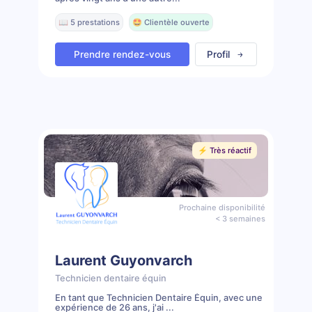
📖 5 prestations
🤩 Clientèle ouverte
Prendre rendez-vous
Profil
⚡️ Très réactif
Prochaine disponibilité
< 3 semaines
Laurent Guyonvarch
Technicien dentaire équin
En tant que Technicien Dentaire Équin, avec une
expérience de 26 ans, j'ai ...