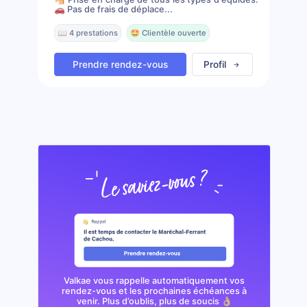
🚗 Pas de frais de déplace...
📖 4 prestations
🤩 Clientèle ouverte
Prendre rendez-vous
Profil
Valkae vous rappelle automatiquement vos
rendez-vous et les prochaines échéances à
venir. Plus d’oublis, plus de soucis 👌🏼