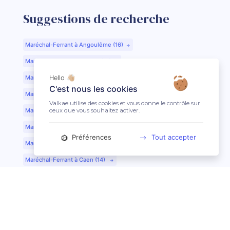
Suggestions de recherche
Maréchal-Ferrant à Angoulême (16)
Maréchal-Ferrant à Aurillac (15)
Maréchal-Ferrant à Argentan (61)
Hello 👋🏼
C'est nous les cookies
Maréchal-Ferrant à Bar-le-Duc (55)
Valkae utilise des cookies et vous donne le contrôle sur
ceux que vous souhaitez activer.
Maréchal-Ferrant à Beauvais (60)
Maréchal-Ferrant à Bordeaux (33)
Préférences
Tout accepter
Maréchal-Ferrant à Bourges (18)
Maréchal-Ferrant à Caen (14)
Maréchal-Ferrant à Chartres (28)
Maréchal-Ferrant à Cherbourg (50)
Maréchal-Ferrant à Clermont-Ferrand (63)
Maréchal-Ferrant à Colmar (68)