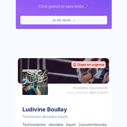
C'est gratuit et sans limite 🚀
Je me lance
🚨 Dispo en urgence
Prochaine disponibilité
(sous réserve)
dans 9 jours
Ludivine Boullay
Technicien dentaire équin
Technicienne dentaire équin (conventionnée