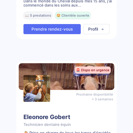
Dans le monde du Cheval depuis mes 15 ans, j'ai
commencé dans les soins aux...
📖 5 prestations
🤩 Clientèle ouverte
Prendre rendez-vous
Profil
🚨 Dispo en urgence
Prochaine disponibilité
< 3 semaines
Eleonore Gobert
Technicien dentaire équin
🐴 Prise en charge de tous les types d'équidés.