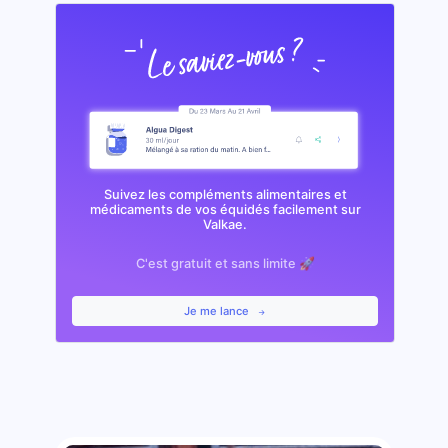
Suivez les compléments alimentaires et
médicaments de vos équidés facilement sur
Valkae.
C'est gratuit et sans limite 🚀
Je me lance