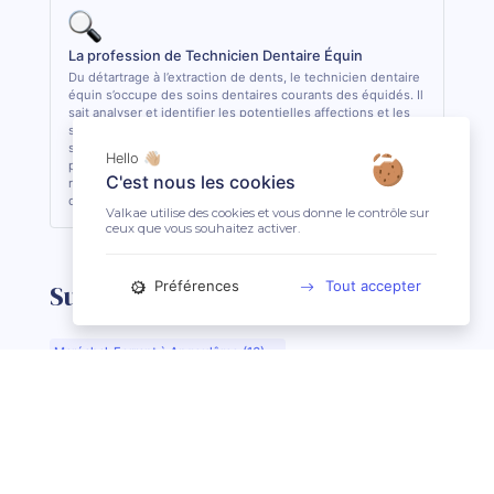
La profession de Technicien Dentaire Équin
Du détartrage à l’extraction de dents, le technicien dentaire
équin s’occupe des soins dentaires courants des équidés. Il
sait analyser et identifier les potentielles affections et les
soigner quand cela lui est possible. De formation
supérieure, il est le seul, avec le vétérinaire, à pouvoir
Hello 👋🏼
pratiquer des actes de soins dentaires sur les équidés. En
C'est nous les cookies
règle général, il est conseillé de consulter 1 fois par an son
dentiste ou son technicien dentaire pour son équidé.
Valkae utilise des cookies et vous donne le contrôle sur
ceux que vous souhaitez activer.
Préférences
Tout accepter
Suggestions de recherche
Maréchal-Ferrant à Angoulême (16)
Maréchal-Ferrant à Aurillac (15)
Maréchal-Ferrant à Argentan (61)
Maréchal-Ferrant à Bar-le-Duc (55)
Maréchal-Ferrant à Beauvais (60)