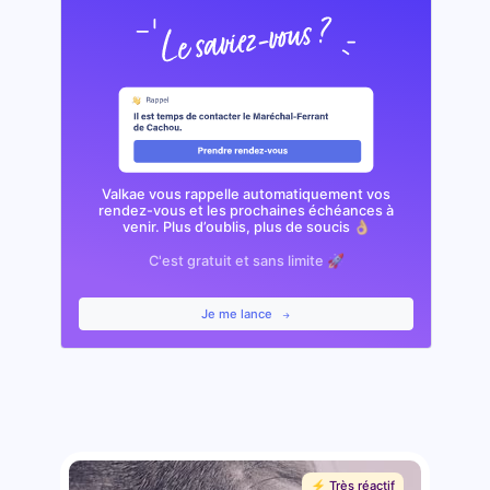
Valkae vous rappelle automatiquement vos
rendez-vous et les prochaines échéances à
venir. Plus d’oublis, plus de soucis 👌🏼
C'est gratuit et sans limite 🚀
Je me lance
⚡️ Très réactif