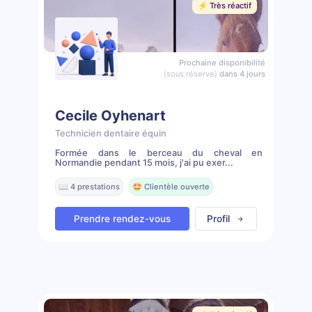
⚡️ Très réactif
Prochaine disponibilité
(sous réserve)
dans 4 jours
Cecile Oyhenart
Technicien dentaire équin
Formée dans le berceau du cheval en
Normandie pendant 15 mois, j'ai pu exer...
📖 4 prestations
🤩 Clientèle ouverte
Prendre rendez-vous
Profil