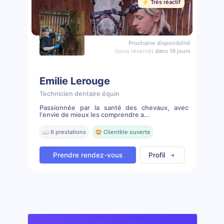
⚡️ Très réactif
Prochaine disponibilité
(sous réserve)
dans 19 jours
Emilie Lerouge
Technicien dentaire équin
Passionnée par la santé des chevaux, avec
l'envie de mieux les comprendre a...
📖 6 prestations
🤩 Clientèle ouverte
Prendre rendez-vous
Profil