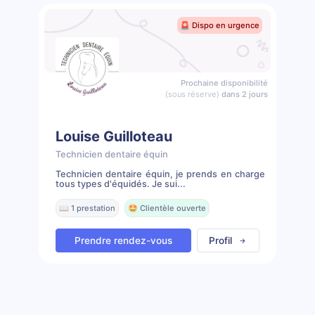
🚨 Dispo en urgence
Prochaine disponibilité
(sous réserve)
dans 2 jours
Louise Guilloteau
Technicien dentaire équin
Technicien dentaire équin, je prends en charge
tous types d'équidés. Je sui...
📖 1 prestation
🤩 Clientèle ouverte
Prendre rendez-vous
Profil