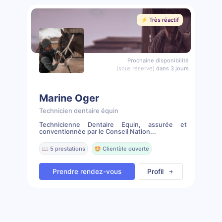
⚡️ Très réactif
Prochaine disponibilité
(sous réserve)
dans 3 jours
Marine Oger
Technicien dentaire équin
Technicienne Dentaire Equin, assurée et
conventionnée par le Conseil Nation...
📖 5 prestations
🤩 Clientèle ouverte
Prendre rendez-vous
Profil