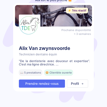
Alix est le plus proche 🔥
⚡️ Très réactif
Prochaine disponibilité
< 3 semaines
Alix Van zwynsvoorde
Technicien dentaire équin
"De la dentisterie avec douceur et expertise".
C’est ma ligne directrice. ...
📖 5 prestations
🤩 Clientèle ouverte
Prendre rendez-vous
Profil