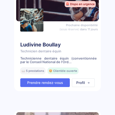
🚨 Dispo en urgence
Prochaine disponibilité
(sous réserve)
dans 11 jours
Ludivine Boullay
Technicien dentaire équin
Technicienne dentaire équin (conventionnée
par le Conseil National de l'Ord...
📖 5 prestations
🤩 Clientèle ouverte
Prendre rendez-vous
Profil