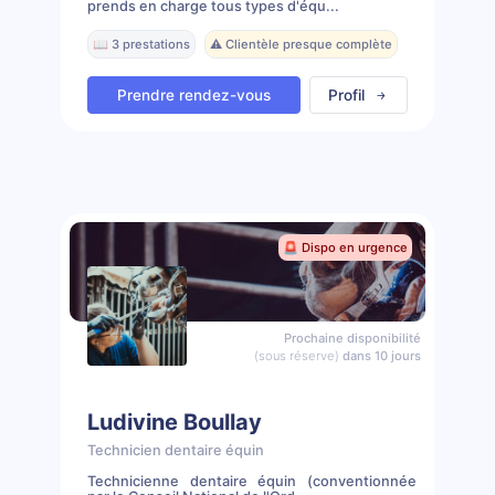
prends en charge tous types d'équ...
📖 3 prestations
⚠️ Clientèle presque complète
Prendre rendez-vous
Profil
🚨 Dispo en urgence
Prochaine disponibilité
(sous réserve)
dans 10 jours
Ludivine Boullay
Technicien dentaire équin
Technicienne dentaire équin (conventionnée