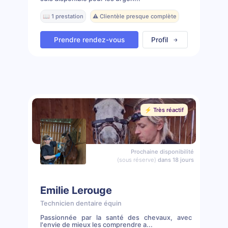
📖 1 prestation
⚠️ Clientèle presque complète
Prendre rendez-vous
Profil
⚡️ Très réactif
Prochaine disponibilité
(sous réserve)
dans 18 jours
Emilie Lerouge
Technicien dentaire équin
Passionnée par la santé des chevaux, avec
l'envie de mieux les comprendre a...