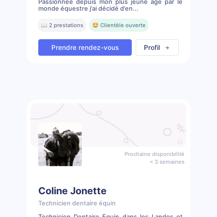
Passionnée depuis mon plus jeune âge par le
monde équestre j’ai décidé d’en...
📖 2 prestations
🤩 Clientèle ouverte
Prendre rendez-vous
Profil
Prochaine disponibilité
< 3 semaines
Coline Jonette
Technicien dentaire équin
Technicien Dentaire Équin dans les Landes et