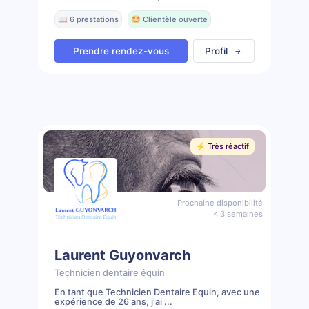
📖 6 prestations
🤩 Clientèle ouverte
Prendre rendez-vous
Profil
⚡️ Très réactif
Prochaine disponibilité
< 3 semaines
Laurent Guyonvarch
Technicien dentaire équin
En tant que Technicien Dentaire Équin, avec une
expérience de 26 ans, j'ai ...