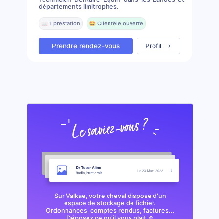
départements limitrophes.
📖 1 prestation
🤩 Clientèle ouverte
Prendre rendez-vous
Profil
Sur Valkae, votre cheval dispose d'un
espace de stockage de fichier.
Ordonnances, comptes rendus, factures...
Déposez ce qu'il vous plait ☺️