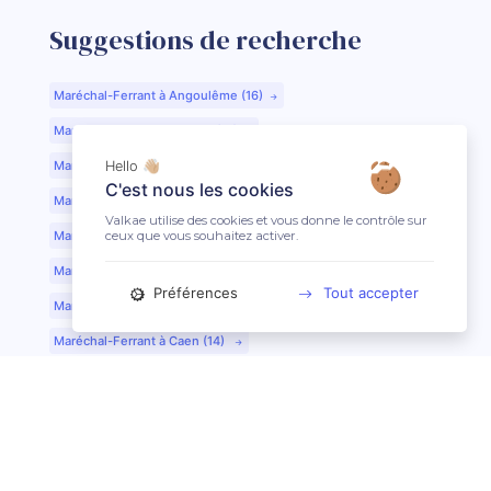
Suggestions de recherche
Maréchal-Ferrant à Angoulême (16)
Maréchal-Ferrant à Aurillac (15)
Maréchal-Ferrant à Argentan (61)
Hello 👋🏼
C'est nous les cookies
Maréchal-Ferrant à Bar-le-Duc (55)
Valkae utilise des cookies et vous donne le contrôle sur
ceux que vous souhaitez activer.
Maréchal-Ferrant à Beauvais (60)
Maréchal-Ferrant à Bordeaux (33)
Préférences
Tout accepter
Maréchal-Ferrant à Bourges (18)
Maréchal-Ferrant à Caen (14)
Maréchal-Ferrant à Chartres (28)
Maréchal-Ferrant à Cherbourg (50)
Maréchal-Ferrant à Clermont-Ferrand (63)
Maréchal-Ferrant à Colmar (68)