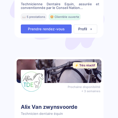
Technicienne Dentaire Equin, assurée et
conventionnée par le Conseil Nation...
📖 5 prestations
🤩 Clientèle ouverte
Prendre rendez-vous
Profil
⚡️ Très réactif
Prochaine disponibilité
< 3 semaines
Alix Van zwynsvoorde
Technicien dentaire équin