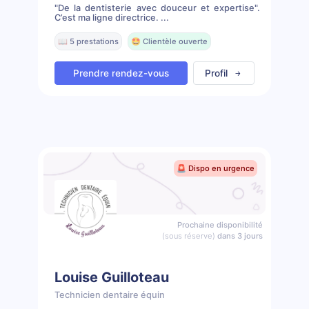
"De la dentisterie avec douceur et expertise".
C’est ma ligne directrice. ...
📖 5 prestations
🤩 Clientèle ouverte
Prendre rendez-vous
Profil
🚨 Dispo en urgence
Prochaine disponibilité
(sous réserve)
dans 3 jours
Louise Guilloteau
Technicien dentaire équin