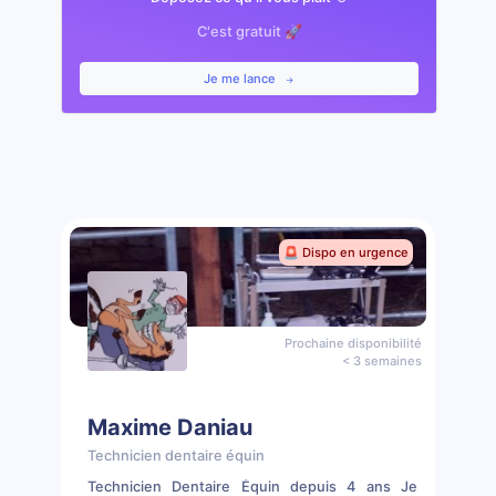
C'est gratuit 🚀
Je me lance
🚨 Dispo en urgence
Prochaine disponibilité
< 3 semaines
Maxime Daniau
Technicien dentaire équin
Technicien Dentaire Équin depuis 4 ans Je