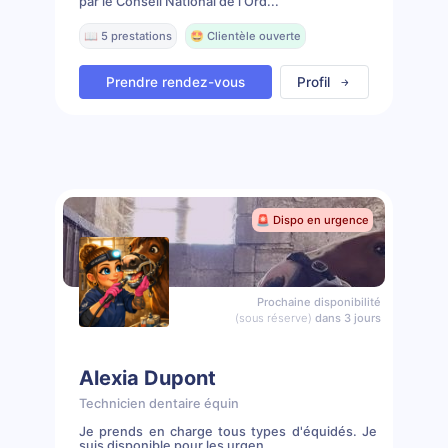
par le Conseil National de l'Ord...
📖 5 prestations
🤩 Clientèle ouverte
Prendre rendez-vous
Profil
🚨 Dispo en urgence
Prochaine disponibilité
(sous réserve)
dans 3 jours
Alexia Dupont
Technicien dentaire équin
Je prends en charge tous types d'équidés. Je
suis disponible pour les urgen...