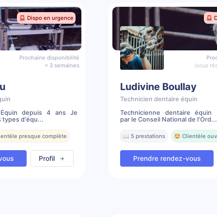
🚨 Dispo en urgence
🚨 
Prochaine disponibilité
Proc
< 3 semaines
(sous ré
u
Ludivine Boullay
quin
Technicien dentaire équin
e Équin depuis 4 ans Je
Technicienne dentaire équin 
 types d'équ...
par le Conseil National de l'Ord...
lientèle presque complète
📖 5 prestations
🤩 Clientèle ouv
vous
Profil
Prendre rendez-vous