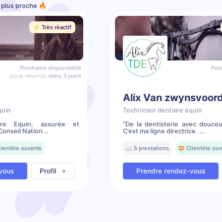
e plus proche 🔥
⚡️ Très réactif
Prochaine disponibilité
Proc
(sous réserve)
dans 3 jours
Alix Van zwynsvoor
quin
Technicien dentaire équin
ire Equin, assurée et
"De la dentisterie avec douceu
onseil Nation...
C’est ma ligne directrice. ...
lientèle ouverte
📖 5 prestations
🤩 Clientèle ouv
vous
Profil
Prendre rendez-vous