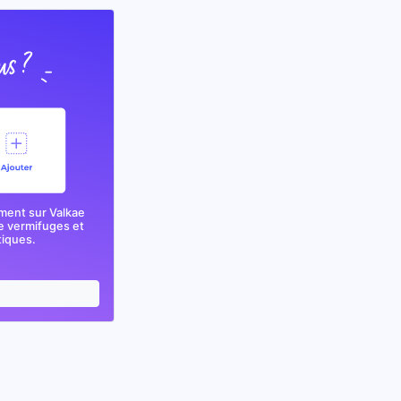
ment sur Valkae
e vermifuges et
tiques.