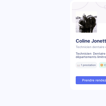
Coline Jonet
Technicien dentaire 
Technicien Dentair
départements limitr
📖 1 prestation
🤩 C
Prendre rende