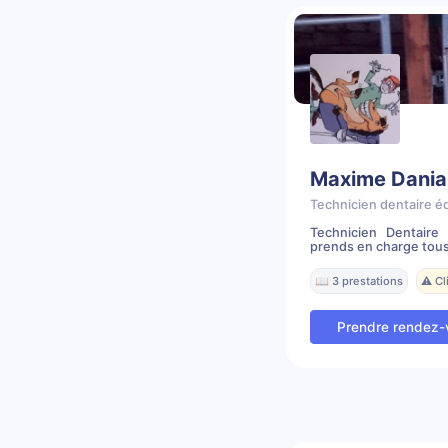
Maxime Dania
Technicien dentaire é
Technicien Dentair
prends en charge tous
📖 3 prestations
⚠️ C
Prendre rendez-