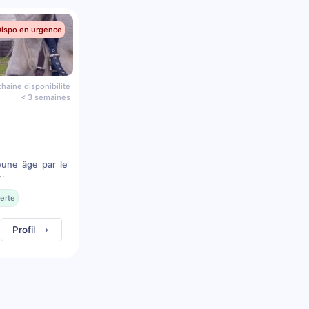
Dispo en urgence
haine disponibilité
< 3 semaines
eune âge par le
..
erte
Profil