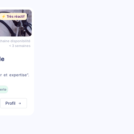
⚡️ Très réactif
haine disponibilité
< 3 semaines
de
r et expertise".
erte
Profil