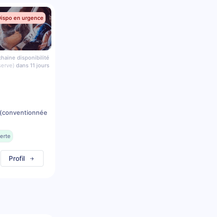
Dispo en urgence
haine disponibilité
serve)
dans 11 jours
(conventionnée
erte
Profil