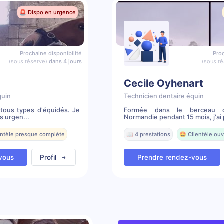
🚨 Dispo en urgence
Prochaine disponibilité
Proc
(sous réserve)
dans 4 jours
(sous ré
Cecile Oyhenart
quin
Technicien dentaire équin
tous types d'équidés. Je
Formée dans le berceau 
s urgen...
Normandie pendant 15 mois, j'ai 
entèle presque complète
📖 4 prestations
🤩 Clientèle ouv
vous
Profil
Prendre rendez-vous