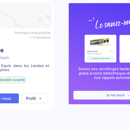
Prochaine disponibilité
< 3 semaines
te
équin
e Équin dans les Landes et
Suivez vos vermifuges facile
ophes.
grâce à notre bibliothèque d
nos rappels automa
lientèle ouverte
Je me lance
z-vous
Profil