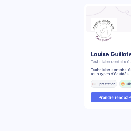
Louise Guillot
Technicien dentaire é
Technicien dentaire é
tous types d'équidés. J
📖 1 prestation
🤩 Cli
Prendre rendez-