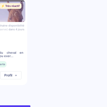
⚡️ Très réactif
haine disponibilité
serve)
dans 4 jours
du cheval en
pu exer...
erte
Profil