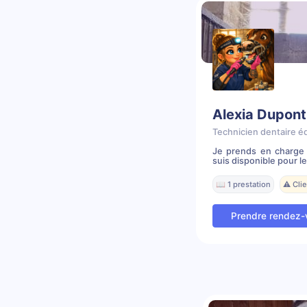
Alexia Dupont
Technicien dentaire é
Je prends en charge 
suis disponible pour le
📖 1 prestation
⚠️ Cli
Prendre rendez-