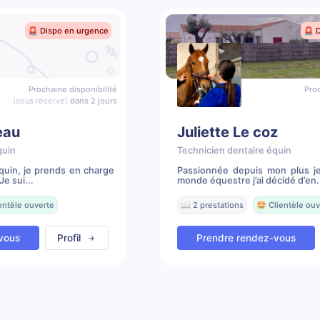
🚨 Dispo en urgence
🚨 
Prochaine disponibilité
Proc
(sous réserve)
dans 2 jours
eau
Juliette Le coz
quin
Technicien dentaire équin
quin, je prends en charge
Passionnée depuis mon plus j
e sui...
monde équestre j’ai décidé d’en.
entèle ouverte
📖 2 prestations
🤩 Clientèle ouv
vous
Profil
Prendre rendez-vous