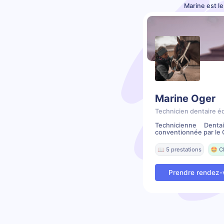
Marine est l
Marine Oger
Technicien dentaire é
Technicienne Denta
conventionnée par le C
📖 5 prestations
🤩 C
Prendre rendez-