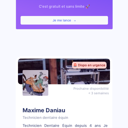
C'est gratuit et sans limite 🚀
Je me lance
🚨 Dispo en urgence
Prochaine disponibilité
< 3 semaines
Maxime Daniau
Technicien dentaire équin
Technicien Dentaire Équin depuis 4 ans Je