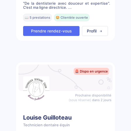
"De la dentisterie avec douceur et expertise".
C’est ma ligne directrice. ...
📖 5 prestations
🤩 Clientèle ouverte
Prendre rendez-vous
Profil
🚨 Dispo en urgence
Prochaine disponibilité
(sous réserve)
dans 2 jours
Louise Guilloteau
Technicien dentaire équin