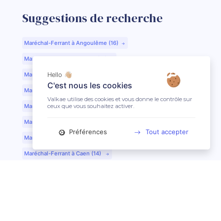
Suggestions de recherche
Maréchal-Ferrant à Angoulême (16)
Maréchal-Ferrant à Aurillac (15)
Maréchal-Ferrant à Argentan (61)
Hello 👋🏼
C'est nous les cookies
Maréchal-Ferrant à Bar-le-Duc (55)
Valkae utilise des cookies et vous donne le contrôle sur
ceux que vous souhaitez activer.
Maréchal-Ferrant à Beauvais (60)
Maréchal-Ferrant à Bordeaux (33)
Préférences
Tout accepter
Maréchal-Ferrant à Bourges (18)
Maréchal-Ferrant à Caen (14)
Maréchal-Ferrant à Chartres (28)
Maréchal-Ferrant à Cherbourg (50)
Maréchal-Ferrant à Clermont-Ferrand (63)
Maréchal-Ferrant à Colmar (68)