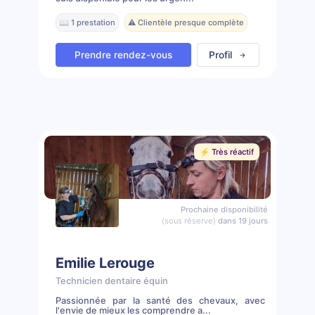
📖 1 prestation
⚠️ Clientèle presque complète
Prendre rendez-vous
Profil
⚡️ Très réactif
Prochaine disponibilité
(sous réserve)
dans 19 jours
Emilie Lerouge
Technicien dentaire équin
Passionnée par la santé des chevaux, avec
l'envie de mieux les comprendre a...