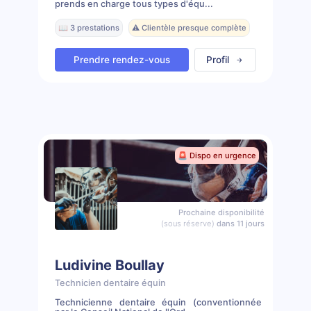
prends en charge tous types d'équ...
📖 3 prestations
⚠️ Clientèle presque complète
Prendre rendez-vous
Profil
🚨 Dispo en urgence
Prochaine disponibilité
(sous réserve)
dans 11 jours
Ludivine Boullay
Technicien dentaire équin
Technicienne dentaire équin (conventionnée