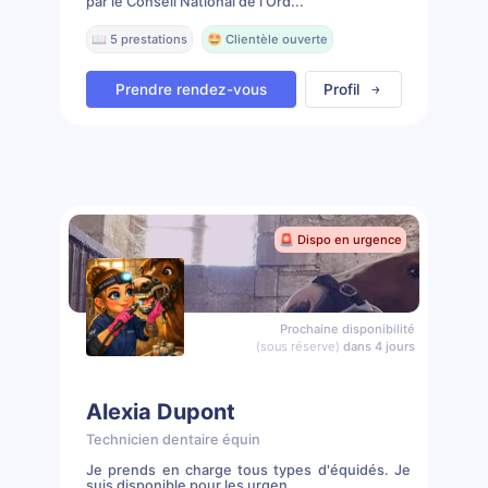
par le Conseil National de l'Ord...
📖 5 prestations
🤩 Clientèle ouverte
Prendre rendez-vous
Profil
🚨 Dispo en urgence
Prochaine disponibilité
(sous réserve)
dans 4 jours
Alexia Dupont
Technicien dentaire équin
Je prends en charge tous types d'équidés. Je
suis disponible pour les urgen...