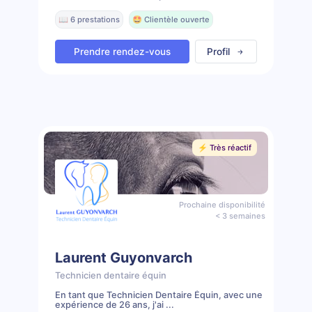
📖 6 prestations
🤩 Clientèle ouverte
Prendre rendez-vous
Profil
⚡️ Très réactif
Prochaine disponibilité
< 3 semaines
Laurent Guyonvarch
Technicien dentaire équin
En tant que Technicien Dentaire Équin, avec une
expérience de 26 ans, j'ai ...