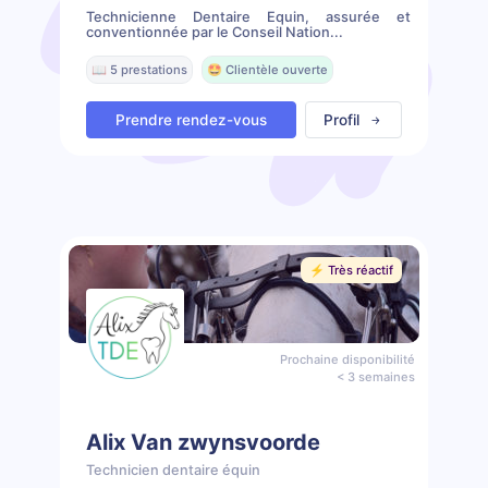
Technicienne Dentaire Equin, assurée et
conventionnée par le Conseil Nation...
📖 5 prestations
🤩 Clientèle ouverte
Prendre rendez-vous
Profil
⚡️ Très réactif
Prochaine disponibilité
< 3 semaines
Alix Van zwynsvoorde
Technicien dentaire équin