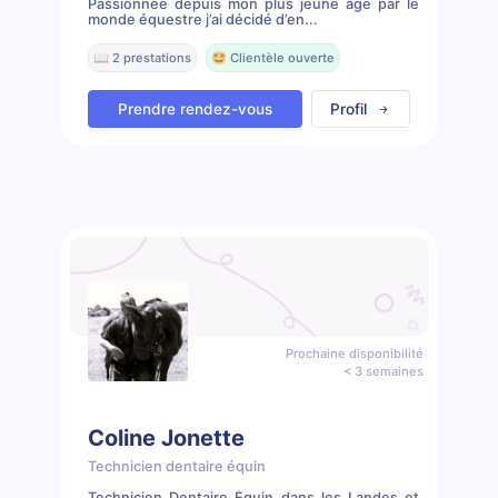
Passionnée depuis mon plus jeune âge par le
monde équestre j’ai décidé d’en...
📖 2 prestations
🤩 Clientèle ouverte
Prendre rendez-vous
Profil
Prochaine disponibilité
< 3 semaines
Coline Jonette
Technicien dentaire équin
Technicien Dentaire Équin dans les Landes et