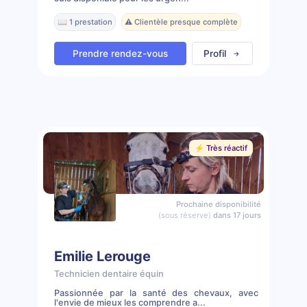
📖 1 prestation
⚠️ Clientèle presque complète
Prendre rendez-vous
Profil
⚡️ Très réactif
Prochaine disponibilité
(sous réserve)
dans 17 jours
Emilie Lerouge
Technicien dentaire équin
Passionnée par la santé des chevaux, avec
l'envie de mieux les comprendre a...