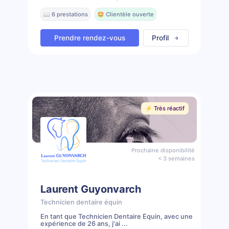
📖 6 prestations
🤩 Clientèle ouverte
Prendre rendez-vous
Profil
⚡️ Très réactif
Prochaine disponibilité
< 3 semaines
Laurent Guyonvarch
Technicien dentaire équin
En tant que Technicien Dentaire Équin, avec une
expérience de 26 ans, j'ai ...