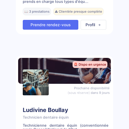
prends en charge tous types d'équ...
📖 3 prestations
⚠️ Clientèle presque complète
Prendre rendez-vous
Profil
🚨 Dispo en urgence
Prochaine disponibilité
(sous réserve)
dans 9 jours
Ludivine Boullay
Technicien dentaire équin
Technicienne dentaire équin (conventionnée