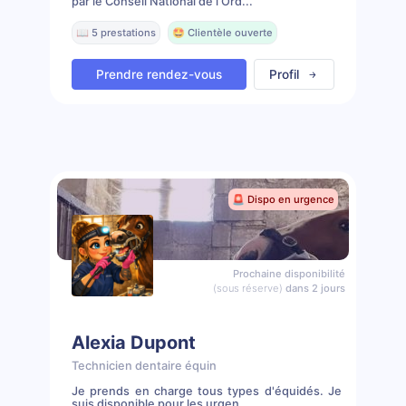
par le Conseil National de l'Ord...
📖 5 prestations
🤩 Clientèle ouverte
Prendre rendez-vous
Profil
🚨 Dispo en urgence
Prochaine disponibilité
(sous réserve)
dans 2 jours
Alexia Dupont
Technicien dentaire équin
Je prends en charge tous types d'équidés. Je
suis disponible pour les urgen...