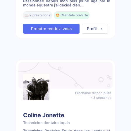
Passionnée depuis mon plus jeune âge par le
monde équestre j’ai décidé d’en...
📖 2 prestations
🤩 Clientèle ouverte
Prendre rendez-vous
Profil
Prochaine disponibilité
< 3 semaines
Coline Jonette
Technicien dentaire équin
Technicien Dentaire Équin dans les Landes et