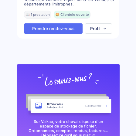
départements limitrophes.
📖 1 prestation
🤩 Clientèle ouverte
Prendre rendez-vous
Profil
Sur Valkae, votre cheval dispose d'un
espace de stockage de fichier.
Ordonnances, comptes rendus, factures...
Déposez ce qu'il vous plait ☺️