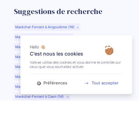
Suggestions de recherche
Maréchal-Ferrant à Angoulême (16)
Maréchal-Ferrant à Aurillac (15)
Maréchal-Ferrant à Argentan (61)
Hello 👋🏼
C'est nous les cookies
Maréchal-Ferrant à Bar-le-Duc (55)
Valkae utilise des cookies et vous donne le contrôle sur
ceux que vous souhaitez activer.
Maréchal-Ferrant à Beauvais (60)
Maréchal-Ferrant à Bordeaux (33)
Préférences
Tout accepter
Maréchal-Ferrant à Bourges (18)
Maréchal-Ferrant à Caen (14)
Maréchal-Ferrant à Chartres (28)
Maréchal-Ferrant à Cherbourg (50)
Maréchal-Ferrant à Clermont-Ferrand (63)
Maréchal-Ferrant à Colmar (68)