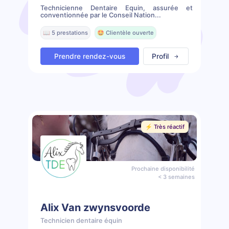
Technicienne Dentaire Equin, assurée et
conventionnée par le Conseil Nation...
📖 5 prestations
🤩 Clientèle ouverte
Prendre rendez-vous
Profil
⚡️ Très réactif
Prochaine disponibilité
< 3 semaines
Alix Van zwynsvoorde
Technicien dentaire équin