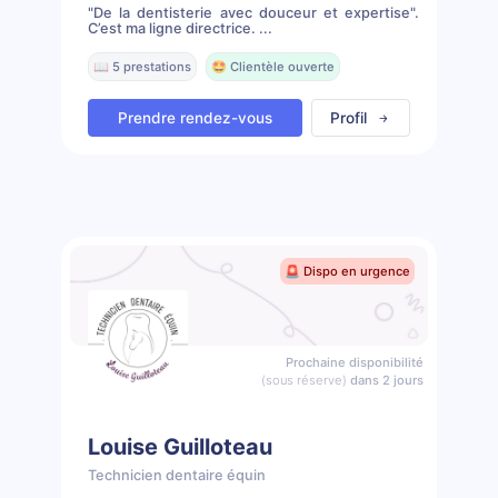
"De la dentisterie avec douceur et expertise".
C’est ma ligne directrice. ...
📖 5 prestations
🤩 Clientèle ouverte
Prendre rendez-vous
Profil
🚨 Dispo en urgence
Prochaine disponibilité
(sous réserve)
dans 2 jours
Louise Guilloteau
Technicien dentaire équin