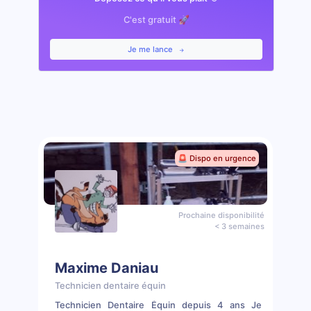
C'est gratuit 🚀
Je me lance
🚨 Dispo en urgence
Prochaine disponibilité
< 3 semaines
Maxime Daniau
Technicien dentaire équin
Technicien Dentaire Équin depuis 4 ans Je