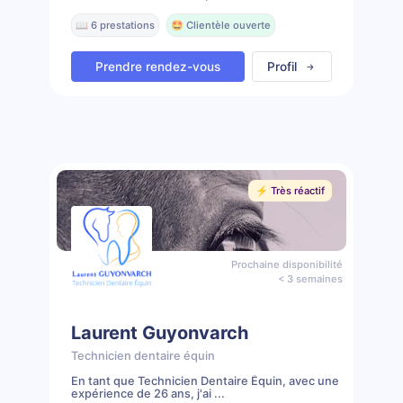
📖 6 prestations
🤩 Clientèle ouverte
Prendre rendez-vous
Profil
⚡️ Très réactif
Prochaine disponibilité
< 3 semaines
Laurent Guyonvarch
Technicien dentaire équin
En tant que Technicien Dentaire Équin, avec une
expérience de 26 ans, j'ai ...