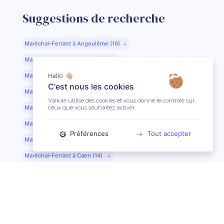
Suggestions de recherche
Maréchal-Ferrant à Angoulême (16)
Maréchal-Ferrant à Aurillac (15)
Maréchal-Ferrant à Argentan (61)
Hello 👋🏼
C'est nous les cookies
Maréchal-Ferrant à Bar-le-Duc (55)
Valkae utilise des cookies et vous donne le contrôle sur
ceux que vous souhaitez activer.
Maréchal-Ferrant à Beauvais (60)
Maréchal-Ferrant à Bordeaux (33)
Préférences
Tout accepter
Maréchal-Ferrant à Bourges (18)
Maréchal-Ferrant à Caen (14)
Maréchal-Ferrant à Chartres (28)
Maréchal-Ferrant à Cherbourg (50)
Maréchal-Ferrant à Clermont-Ferrand (63)
Maréchal-Ferrant à Colmar (68)