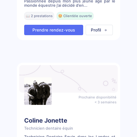
Passionnée depuis mon plus jeune âge par le
monde équestre j’ai décidé d’en...
📖 2 prestations
🤩 Clientèle ouverte
Prendre rendez-vous
Profil
Prochaine disponibilité
< 3 semaines
Coline Jonette
Technicien dentaire équin
Technicien Dentaire Équin dans les Landes et