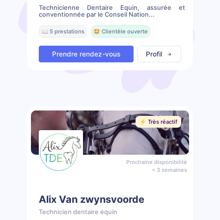
Technicienne Dentaire Equin, assurée et
conventionnée par le Conseil Nation...
📖 5 prestations
🤩 Clientèle ouverte
Prendre rendez-vous
Profil
⚡️ Très réactif
Prochaine disponibilité
< 3 semaines
Alix Van zwynsvoorde
Technicien dentaire équin