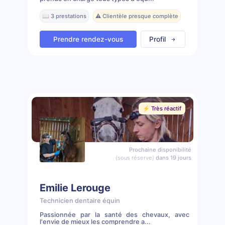
📖 3 prestations
⚠️ Clientèle presque complète
Prendre rendez-vous
Profil
⚡️ Très réactif
Prochaine disponibilité
(sous réserve)
dans 19 jours
Emilie Lerouge
Technicien dentaire équin
Passionnée par la santé des chevaux, avec
l'envie de mieux les comprendre a...