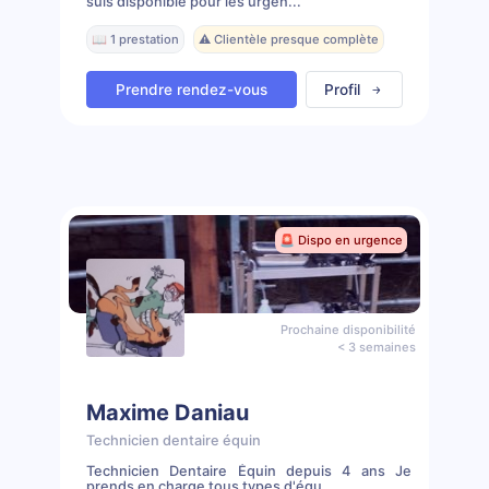
suis disponible pour les urgen...
📖 1 prestation
⚠️ Clientèle presque complète
Prendre rendez-vous
Profil
🚨 Dispo en urgence
Prochaine disponibilité
< 3 semaines
Maxime Daniau
Technicien dentaire équin
Technicien Dentaire Équin depuis 4 ans Je
prends en charge tous types d'équ...