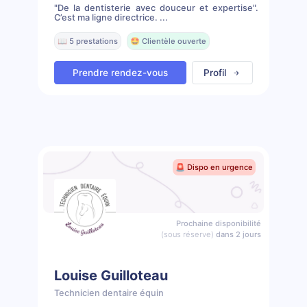
"De la dentisterie avec douceur et expertise".
C’est ma ligne directrice. ...
📖 5 prestations
🤩 Clientèle ouverte
Prendre rendez-vous
Profil
🚨 Dispo en urgence
Prochaine disponibilité
(sous réserve)
dans 2 jours
Louise Guilloteau
Technicien dentaire équin