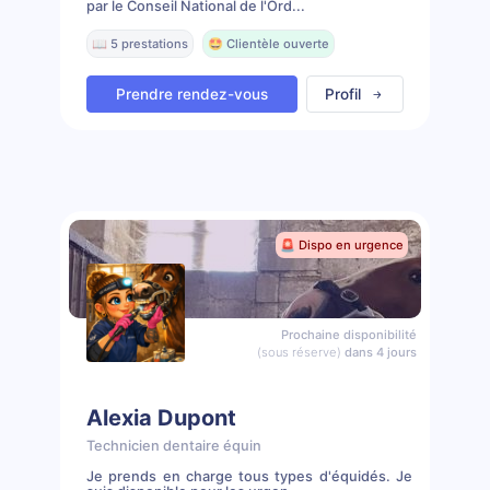
par le Conseil National de l'Ord...
📖 5 prestations
🤩 Clientèle ouverte
Prendre rendez-vous
Profil
🚨 Dispo en urgence
Prochaine disponibilité
(sous réserve)
dans 4 jours
Alexia Dupont
Technicien dentaire équin
Je prends en charge tous types d'équidés. Je