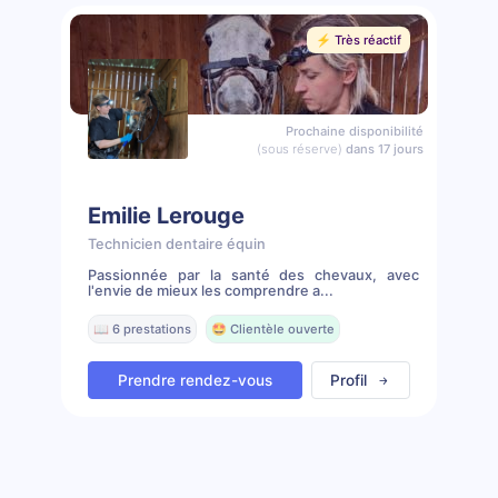
⚡️ Très réactif
Prochaine disponibilité
(sous réserve)
dans 17 jours
Emilie Lerouge
Technicien dentaire équin
Passionnée par la santé des chevaux, avec
l'envie de mieux les comprendre a...
📖 6 prestations
🤩 Clientèle ouverte
Prendre rendez-vous
Profil