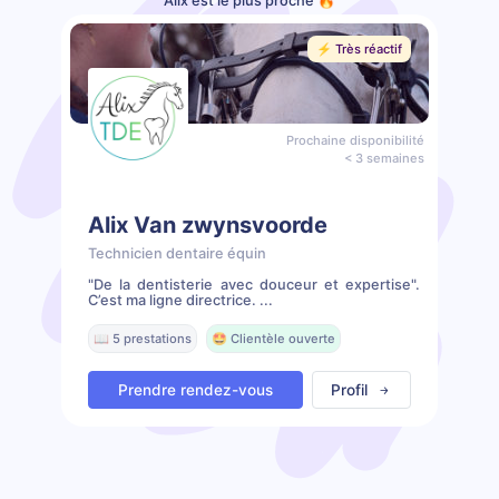
Alix est le plus proche 🔥
⚡️ Très réactif
Prochaine disponibilité
< 3 semaines
Alix Van zwynsvoorde
Technicien dentaire équin
"De la dentisterie avec douceur et expertise".
C’est ma ligne directrice. ...
📖 5 prestations
🤩 Clientèle ouverte
Prendre rendez-vous
Profil