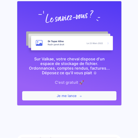
Sur Valkae, votre cheval dispose d'un
espace de stockage de fichier.
Ordonnances, comptes rendus, factures...
Déposez ce qu'il vous plait ☺️
C'est gratuit 🚀
Je me lance