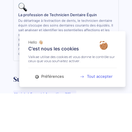
La profession de Technicien Dentaire Équin
Du détartrage à l’extraction de dents, le technicien dentaire
équin s’occupe des soins dentaires courants des équidés. Il
sait analyser et identifier les potentielles affections et les
soigner quand cela lui est possible. De formation
supérieure, il est le seul, avec le vétérinaire, à pouvoir
Hello 👋🏼
pratiquer des actes de soins dentaires sur les équidés. En
C'est nous les cookies
règle général, il est conseillé de consulter 1 fois par an son
dentiste ou son technicien dentaire pour son équidé.
Valkae utilise des cookies et vous donne le contrôle sur
ceux que vous souhaitez activer.
Préférences
Tout accepter
Suggestions de recherche
Maréchal-Ferrant à Angoulême (16)
Maréchal-Ferrant à Aurillac (15)
Maréchal-Ferrant à Argentan (61)
Maréchal-Ferrant à Bar-le-Duc (55)
Maréchal-Ferrant à Beauvais (60)