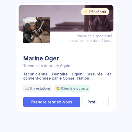
⚡️ Très réactif
Prochaine disponibilité
(sous réserve)
dans 2 jours
Marine Oger
Technicien dentaire équin
Technicienne Dentaire Equin, assurée et
conventionnée par le Conseil Nation...
📖 5 prestations
🤩 Clientèle ouverte
Prendre rendez-vous
Profil