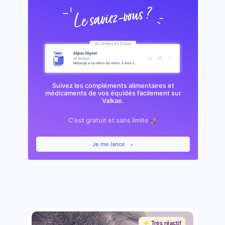
Suivez les compléments alimentaires et
médicaments de vos équidés facilement sur
Valkae.
C'est gratuit et sans limite 🚀
Je me lance
⚡️ Très réactif