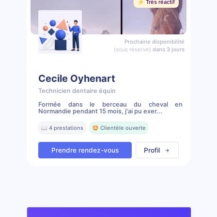
⚡️ Très réactif
Prochaine disponibilité
(sous réserve)
dans 3 jours
Cecile Oyhenart
Technicien dentaire équin
Formée dans le berceau du cheval en
Normandie pendant 15 mois, j'ai pu exer...
📖 4 prestations
🤩 Clientèle ouverte
Prendre rendez-vous
Profil